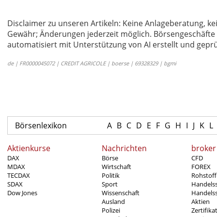
Disclaimer zu unseren Artikeln: Keine Anlageberatung,
Gewähr; Änderungen jederzeit möglich. Börsengeschäfte 
automatisiert mit Unterstützung von AI erstellt und geprü
de | FR0000045072 | CREDIT AGRICOLE | boerse | 69328329 | bgmi
Börsenlexikon
A
B
C
D
E
F
G
H
I
J
K
L
Aktienkurse
Nachrichten
broker
DAX
Börse
CFD
MDAX
Wirtschaft
FOREX
TECDAX
Politik
Rohstoff
SDAX
Sport
Handels
Dow Jones
Wissenschaft
Handelss
Ausland
Aktien
Polizei
Zertifika