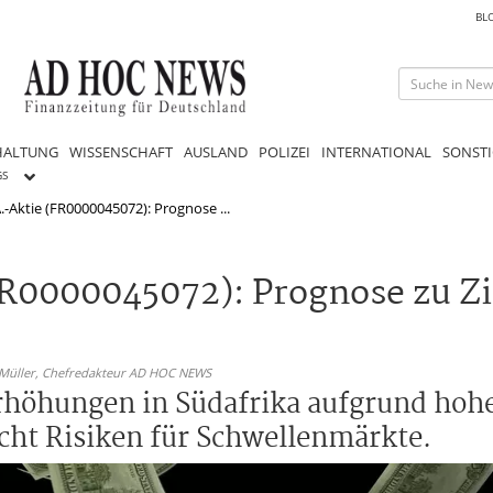
BL
HALTUNG
WISSENSCHAFT
AUSLAND
POLIZEI
INTERNATIONAL
SONSTI
GS
A.-Aktie (FR0000045072): Prognose ...
(FR0000045072): Prognose zu 
 Müller,
Chefredakteur AD HOC NEWS
erhöhungen in Südafrika aufgrund hoher
cht Risiken für Schwellenmärkte.