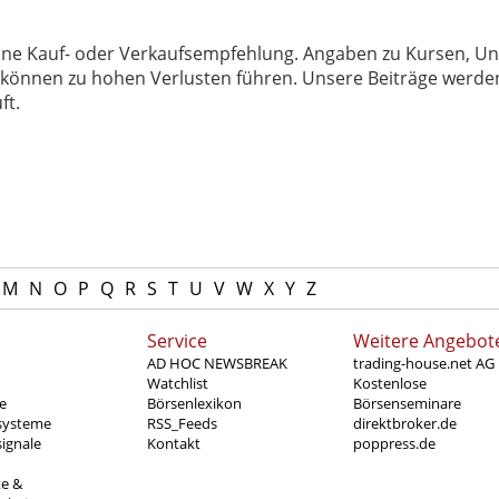
 keine Kauf- oder Verkaufsempfehlung. Angaben zu Kursen,
können zu hohen Verlusten führen. Unsere Beiträge werden
ft.
M
N
O
P
Q
R
S
T
U
V
W
X
Y
Z
Service
Weitere Angebot
AD HOC NEWSBREAK
trading-house.net AG
Watchlist
Kostenlose
e
Börsenlexikon
Börsenseminare
systeme
RSS_Feeds
direktbroker.de
ignale
Kontakt
poppress.de
te &