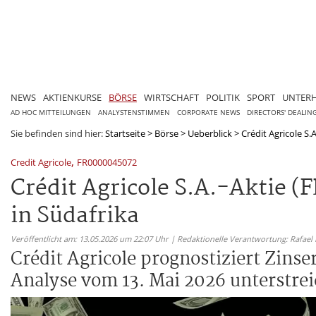
NEWS
AKTIENKURSE
BÖRSE
WIRTSCHAFT
POLITIK
SPORT
UNTER
AD HOC MITTEILUNGEN
ANALYSTENSTIMMEN
CORPORATE NEWS
DIRECTORS' DEALIN
Sie befinden sind hier:
Startseite
>
Börse
>
Ueberblick
>
Crédit Agricole S.
,
Credit Agricole
FR0000045072
Crédit Agricole S.A.-Aktie 
in Südafrika
Veröffentlicht am: 13.05.2026 um 22:07 Uhr | Redaktionelle Verantwortung: Rafael
Crédit Agricole prognostiziert Zins
Analyse vom 13. Mai 2026 unterstrei