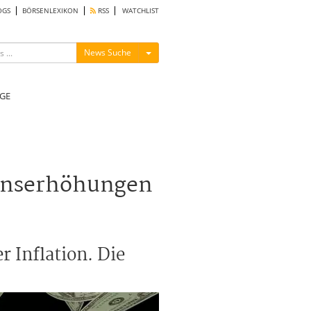
OGS
BÖRSENLEXIKON
RSS
WATCHLIST
Menü ein-/ausblenden
News Suche
GE
Zinserhöhungen
 Inflation. Die