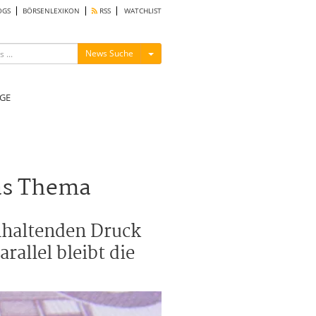
OGS
BÖRSENLEXIKON
RSS
WATCHLIST
Menü ein-/ausblenden
News Suche
GE
as Thema
anhaltenden Druck
rallel bleibt die