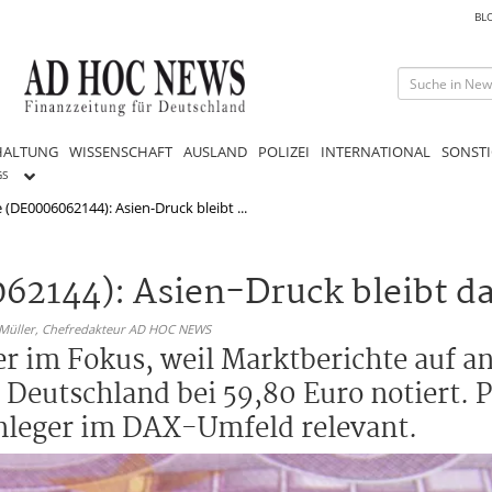
BL
HALTUNG
WISSENSCHAFT
AUSLAND
POLIZEI
INTERNATIONAL
SONSTI
GS
 (DE0006062144): Asien-Druck bleibt ...
62144): Asien-Druck bleibt d
 Müller,
Chefredakteur AD HOC NEWS
er im Fokus, weil Marktberichte auf 
Deutschland bei 59,80 Euro notiert. Pa
nleger im DAX-Umfeld relevant.