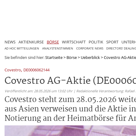
NEWS
AKTIENKURSE
BÖRSE
WIRTSCHAFT
POLITIK
SPORT
UNTER
AD HOC MITTEILUNGEN
ANALYSTENSTIMMEN
CORPORATE NEWS
DIRECTORS' DEALIN
Sie befinden sind hier:
Startseite
>
Börse
>
Ueberblick
>
Covestro AG-Aktie
,
Covestro
DE0006062144
Covestro AG-Aktie (DE00060
Veröffentlicht am: 28.05.2026 um 13:02 Uhr | Redaktionelle Verantwortung: Rafael
Covestro steht zum 28.05.2026 weit
aus Asien verweisen und die Aktie in 
Notierung an der Heimatbörse für A