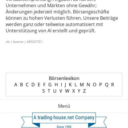
Unternehmen und Märkten ohne Gewähr;
Änderungen jederzeit möglich. Börsengeschäfte
können zu hohen Verlusten führen. Unsere Beiträge
werden ganz oder teilweise automatisiert mit
Unterstützung von AI erstellt und geprüft.
de | boerse | 68532770 |
Börsenlexikon
A
B
C
D
E
F
G
H
I
J
K
L
M
N
O
P
Q
R
S
T
U
V
W
X
Y
Z
Menü