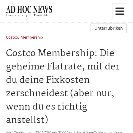
Unterrubriken
,
Costco
Membership
Costco Membership: Die
geheime Flatrate, mit der
du deine Fixkosten
zerschneidest (aber nur,
wenn du es richtig
anstellst)
Veröffentlicht am: 30.01.2026 um 03:00 Uhr | Redaktionelle Verantwortung: