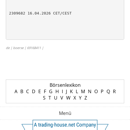
2309682 16.04.2026 CET/CEST

de | boerse | 69168411 |
Börsenlexikon
A
B
C
D
E
F
G
H
I
J
K
L
M
N
O
P
Q
R
S
T
U
V
W
X
Y
Z
Menü