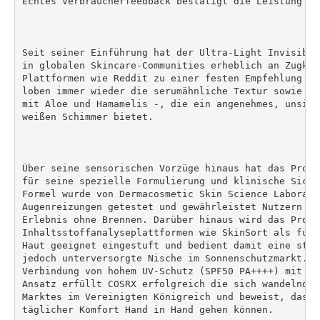
Echtes Verbraucherfeedback bestätigt die Leistung des
Seit seiner Einführung hat der Ultra-Light Invisible
in globalen Skincare-Communities erheblich an Zugkra
Plattformen wie Reddit zu einer festen Empfehlung en
loben immer wieder die serumähnliche Textur sowie di
mit Aloe und Hamamelis -, die ein angenehmes, unsich
weißen Schimmer bietet.

Über seine sensorischen Vorzüge hinaus hat das Produ
für seine spezielle Formulierung und klinische Siche
Formel wurde von Dermacosmetic Skin Science Laborato
Augenreizungen getestet und gewährleistet Nutzern da
Erlebnis ohne Brennen. Darüber hinaus wird das Produk
Inhaltsstoffanalyseplattformen wie SkinSort als für 
Haut geeignet eingestuft und bedient damit eine star
jedoch unterversorgte Nische im Sonnenschutzmarkt. D
Verbindung von hohem UV-Schutz (SPF50 PA++++) mit ei
Ansatz erfüllt COSRX erfolgreich die sich wandelnden
Marktes im Vereinigten Königreich und beweist, dass 
täglicher Komfort Hand in Hand gehen können.
