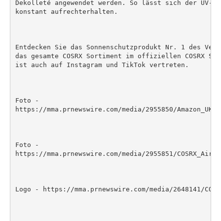
Dekolleté angewendet werden. So lässt sich der UV-Sc
konstant aufrechterhalten.

Entdecken Sie das Sonnenschutzprodukt Nr. 1 des Vere
das gesamte COSRX Sortiment im offiziellen COSRX Sto
ist auch auf Instagram und TikTok vertreten.

Foto -

https://mma.prnewswire.com/media/2955850/Amazon_UK_s
Foto -

https://mma.prnewswire.com/media/2955851/COSRX_Airy_
Logo - https://mma.prnewswire.com/media/2648141/COSRX