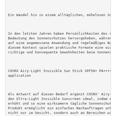
Ein Wandel hin zu einem alltäglichen, mühelosen Sonne
In den letzten Jahren haben Persönlichkeiten des öff
Bedeutung des Sonnenschutzes hervorgehoben, während 
auf eine angemessene Anwendung und regelmäßiges Nach
diesem Kontext spielen praktische Formate eine wicht
richtige und konsequente Gewohnheiten beim Sonnensch
COSRX Airy-Light Invisible Sun Stick SPF50+ PA++++ f
application

Als Antwort auf diesen Bedarf ergänzt COSRX' Airy-Li
den Ultra-Light Invisible Sunscreen ideal, indem er 
erhöht und so eine wirksamere tägliche Sonnenschutzr
Produkt ermöglicht ein einfaches Nachauftragen unter
nicht nur im Gesicht, sondern auch an Bereichen wie 