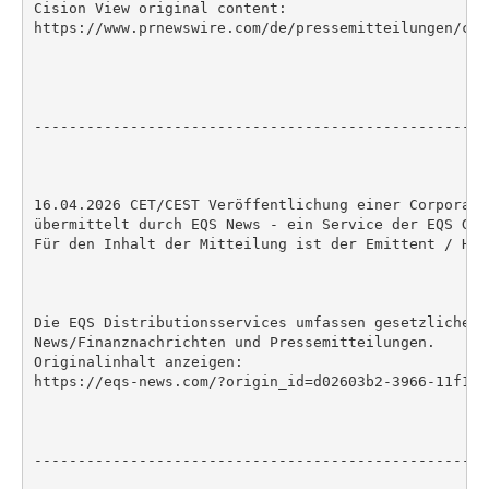
Cision View original content:

https://www.prnewswire.com/de/pressemitteilungen/cos
----------------------------------------------------
16.04.2026 CET/CEST Veröffentlichung einer Corporate
übermittelt durch EQS News - ein Service der EQS Grou
Für den Inhalt der Mitteilung ist der Emittent / Her
Die EQS Distributionsservices umfassen gesetzliche M
News/Finanznachrichten und Pressemitteilungen.

Originalinhalt anzeigen:

https://eqs-news.com/?origin_id=d02603b2-3966-11f1-8
----------------------------------------------------