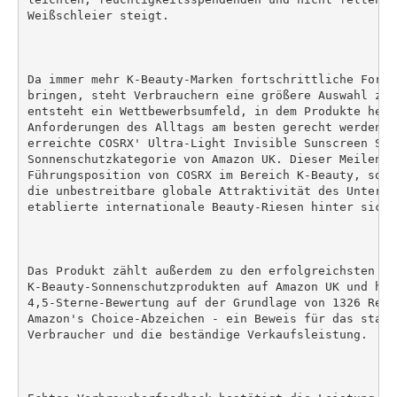
Weißschleier steigt.

Da immer mehr K-Beauty-Marken fortschrittliche Formu
bringen, steht Verbrauchern eine größere Auswahl zur
entsteht ein Wettbewerbsumfeld, in dem Produkte hera
Anforderungen des Alltags am besten gerecht werden. 
erreichte COSRX' Ultra-Light Invisible Sunscreen SPF
Sonnenschutzkategorie von Amazon UK. Dieser Meilenst
Führungsposition von COSRX im Bereich K-Beauty, sond
die unbestreitbare globale Attraktivität des Unterne
etablierte internationale Beauty-Riesen hinter sich l
Das Produkt zählt außerdem zu den erfolgreichsten

K-Beauty-Sonnenschutzprodukten auf Amazon UK und hat
4,5-Sterne-Bewertung auf der Grundlage von 1326 Reze
Amazon's Choice-Abzeichen - ein Beweis für das stark
Verbraucher und die beständige Verkaufsleistung.
