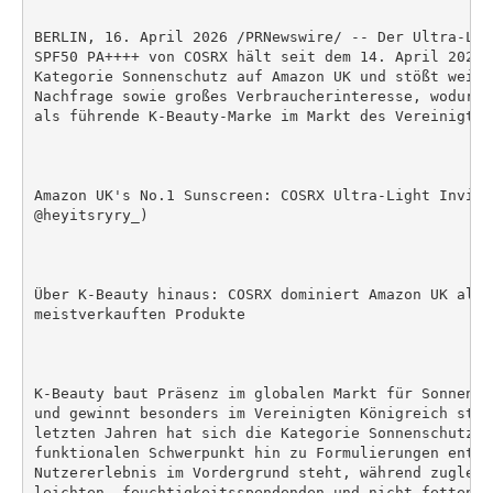
BERLIN, 16. April 2026 /PRNewswire/ -- Der Ultra-Lig
SPF50 PA++++ von COSRX hält seit dem 14. April 2026 
Kategorie Sonnenschutz auf Amazon UK und stößt weite
Nachfrage sowie großes Verbraucherinteresse, wodurch
als führende K-Beauty-Marke im Markt des Vereinigten
Amazon UK's No.1 Sunscreen: COSRX Ultra-Light Invisi
@heyitsryry_)

Über K-Beauty hinaus: COSRX dominiert Amazon UK als N
meistverkauften Produkte

K-Beauty baut Präsenz im globalen Markt für Sonnensc
und gewinnt besonders im Vereinigten Königreich star
letzten Jahren hat sich die Kategorie Sonnenschutz v
funktionalen Schwerpunkt hin zu Formulierungen entwi
Nutzererlebnis im Vordergrund steht, während zugleic
leichten, feuchtigkeitsspendenden und nicht fettende