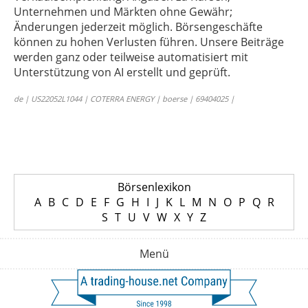
Unternehmen und Märkten ohne Gewähr;
Änderungen jederzeit möglich. Börsengeschäfte
können zu hohen Verlusten führen. Unsere Beiträge
werden ganz oder teilweise automatisiert mit
Unterstützung von AI erstellt und geprüft.
de | US22052L1044 | COTERRA ENERGY | boerse | 69404025 |
Börsenlexikon
A
B
C
D
E
F
G
H
I
J
K
L
M
N
O
P
Q
R
S
T
U
V
W
X
Y
Z
Menü