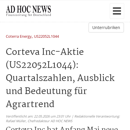
Unterrubriken
,
Coterra Energy
US22052L1044
Corteva Inc-Aktie
(US22052L1044):
Quartalszahlen, Ausblick
und Bedeutung für
Agrartrend
Veröffentlicht am: 22.05.2026 um 23:01 Uhr | Redaktionelle Verantwortung:
Rafael Müller,
Chefredakteur AD HOC NEWS