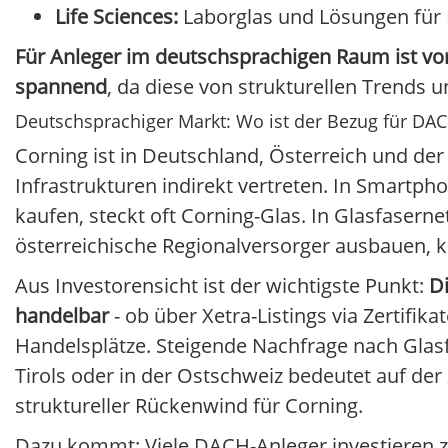
Life Sciences:
Laborglas und Lösungen für 
Für Anleger im deutschsprachigen Raum ist vor
spannend
, da diese von strukturellen Trends
Deutschsprachiger Markt: Wo ist der Bezug für DA
Corning ist in Deutschland, Österreich und de
Infrastrukturen indirekt vertreten. In Smart
kaufen, steckt oft Corning-Glas. In Glasfaser
österreichische Regionalversorger ausbauen,
Aus Investorensicht ist der wichtigste Punkt:
D
handelbar
- ob über Xetra-Listings via Zertifik
Handelsplätze. Steigende Nachfrage nach Glas
Tirols oder in der Ostschweiz bedeutet auf de
struktureller Rückenwind für Corning.
Dazu kommt: Viele DACH-Anleger investieren zu