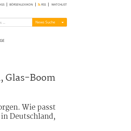
OGS
BÖRSENLEXIKON
RSS
WATCHLIST
Menü ein-/ausblenden
News Suche
GE
n, Glas-Boom
orgen. Wie passt
 in Deutschland,