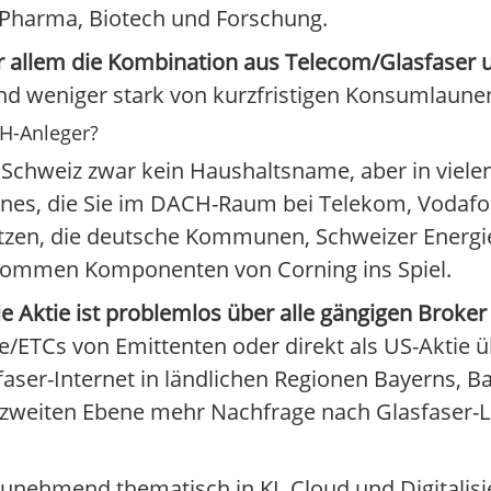
Pharma, Biotech und Forschung.
 allem die Kombination aus Telecom/Glasfaser u
 und weniger stark von kurzfristigen Konsumlaun
CH-Anleger?
r Schweiz zwar kein Haushaltsname, aber in viel
phones, die Sie im DACH-Raum bei Telekom, Vodaf
netzen, die deutsche Kommunen, Schweizer Energ
 kommen Komponenten von Corning ins Spiel.
ie Aktie ist problemlos über alle gängigen Bro
ate/ETCs von Emittenten oder direkt als US-Aktie 
faser-Internet in ländlichen Regionen Bayerns, 
r zweiten Ebene mehr Nachfrage nach Glasfaser-L
nehmend thematisch in KI, Cloud und Digitalisie