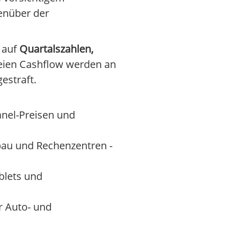
enüber der
r auf
Quartalszahlen,
reien Cashflow werden an
estraft.
anel-Preisen und
au und Rechenzentren -
blets und
 Auto- und