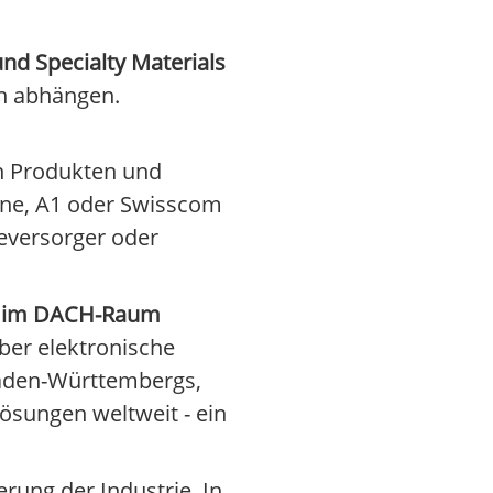
nd Specialty Materials
en abhängen.
en Produkten und
one, A1 oder Swisscom
ieversorger oder
ker im DACH-Raum
über elektronische
Baden-Württembergs,
ösungen weltweit - ein
rung der Industrie. In