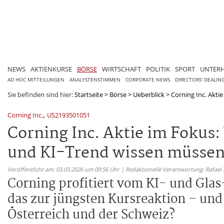
NEWS
AKTIENKURSE
BÖRSE
WIRTSCHAFT
POLITIK
SPORT
UNTER
AD HOC MITTEILUNGEN
ANALYSTENSTIMMEN
CORPORATE NEWS
DIRECTORS' DEALIN
Sie befinden sind hier:
Startseite
>
Börse
>
Ueberblick
>
Corning Inc. Akti
,
Corning Inc.
US2193501051
Corning Inc. Aktie im Foku
und KI-Trend wissen müsse
Veröffentlicht am: 03.03.2026 um 09:56 Uhr | Redaktionelle Verantwortung: Rafael
Corning profitiert vom KI- und Gla
das zur jüngsten Kursreaktion – und
Österreich und der Schweiz?