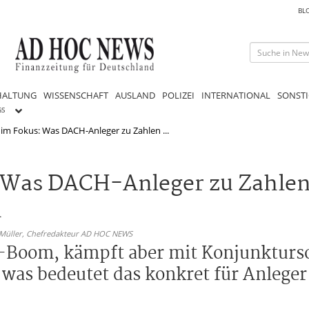
BL
HALTUNG
WISSENSCHAFT
AUSLAND
POLIZEI
INTERNATIONAL
SONSTI
GS
e im Fokus: Was DACH-Anleger zu Zahlen ...
s: Was DACH-Anleger zu Zahle
n
 Müller,
Chefredakteur AD HOC NEWS
s-Boom, kämpft aber mit Konjunkturs
 was bedeutet das konkret für Anleger