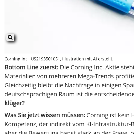
Corning Inc., US2193501051, Illustration mit AI erstellt.
Bottom Line zuerst:
Die Corning Inc. Aktie steh
Materialien von mehreren Mega-Trends profitie
Gleichzeitig bleibt die Nachfrage in einigen Spa
deutschsprachigen Raum ist die entscheidend
klüger?
Was Sie jetzt wissen müssen:
Corning ist kein 
Kompetenz, der indirekt vom KI-Infrastruktur-
aber die Bewertung hängt stark an der Frage, o