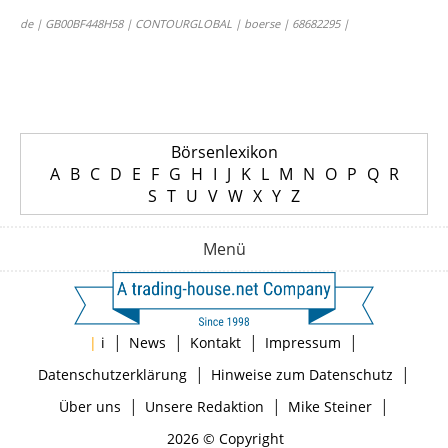
de | GB00BF448H58 | CONTOURGLOBAL | boerse | 68682295 |
Börsenlexikon
A
B
C
D
E
F
G
H
I
J
K
L
M
N
O
P
Q
R
S
T
U
V
W
X
Y
Z
Menü
|
|
|
|
|
i
News
Kontakt
Impressum
|
|
Datenschutzerklärung
Hinweise zum Datenschutz
|
|
|
Über uns
Unsere Redaktion
Mike Steiner
2026 © Copyright