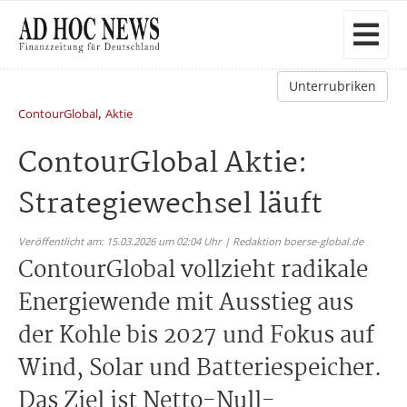
Unterrubriken
,
ContourGlobal
Aktie
ContourGlobal Aktie:
Strategiewechsel läuft
Veröffentlicht am: 15.03.2026 um 02:04 Uhr | Redaktion boerse-global.de
ContourGlobal vollzieht radikale
Energiewende mit Ausstieg aus
der Kohle bis 2027 und Fokus auf
Wind, Solar und Batteriespeicher.
Das Ziel ist Netto-Null-