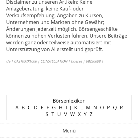
Disclaimer zu unseren Artikeln: Keine
Anlageberatung, keine Kauf- oder
Verkaufsempfehlung. Angaben zu Kursen,
Unternehmen und Märkten ohne Gewähr;
Änderungen jederzeit möglich. Börsengeschäfte
können zu hohen Verlusten führen. Unsere Beiträge
werden ganz oder teilweise automatisiert mit
Unterstützung von AI erstellt und geprüft.
de | CA21037X1006 | CONSTELLATION | boerse | 69230608 |
Börsenlexikon
A
B
C
D
E
F
G
H
I
J
K
L
M
N
O
P
Q
R
S
T
U
V
W
X
Y
Z
Menü