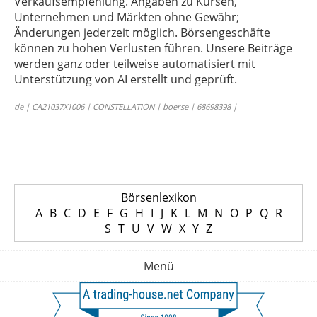
Verkaufsempfehlung. Angaben zu Kursen,
Unternehmen und Märkten ohne Gewähr;
Änderungen jederzeit möglich. Börsengeschäfte
können zu hohen Verlusten führen. Unsere Beiträge
werden ganz oder teilweise automatisiert mit
Unterstützung von AI erstellt und geprüft.
de | CA21037X1006 | CONSTELLATION | boerse | 68698398 |
Börsenlexikon
A
B
C
D
E
F
G
H
I
J
K
L
M
N
O
P
Q
R
S
T
U
V
W
X
Y
Z
Menü