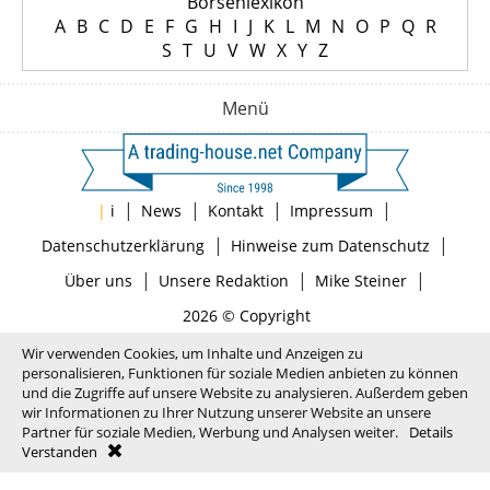
Börsenlexikon
A
B
C
D
E
F
G
H
I
J
K
L
M
N
O
P
Q
R
S
T
U
V
W
X
Y
Z
Menü
|
|
|
|
|
i
News
Kontakt
Impressum
|
|
Datenschutzerklärung
Hinweise zum Datenschutz
|
|
|
Über uns
Unsere Redaktion
Mike Steiner
2026 © Copyright
Wir verwenden Cookies, um Inhalte und Anzeigen zu
personalisieren, Funktionen für soziale Medien anbieten zu können
und die Zugriffe auf unsere Website zu analysieren. Außerdem geben
wir Informationen zu Ihrer Nutzung unserer Website an unsere
Partner für soziale Medien, Werbung und Analysen weiter.
Details
Verstanden