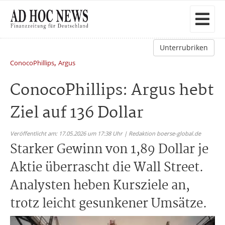
Unterrubriken
,
ConocoPhillips
Argus
ConocoPhillips: Argus hebt
Ziel auf 136 Dollar
Veröffentlicht am: 17.05.2026 um 17:38 Uhr | Redaktion boerse-global.de
Starker Gewinn von 1,89 Dollar je
Aktie überrascht die Wall Street.
Analysten heben Kursziele an,
trotz leicht gesunkener Umsätze.