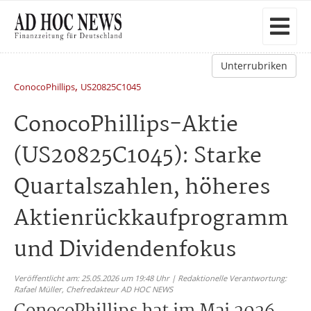
Unterrubriken
,
ConocoPhillips
US20825C1045
ConocoPhillips-Aktie
(US20825C1045): Starke
Quartalszahlen, höheres
Aktienrückkaufprogramm
und Dividendenfokus
Veröffentlicht am: 25.05.2026 um 19:48 Uhr | Redaktionelle Verantwortung:
Rafael Müller,
Chefredakteur AD HOC NEWS