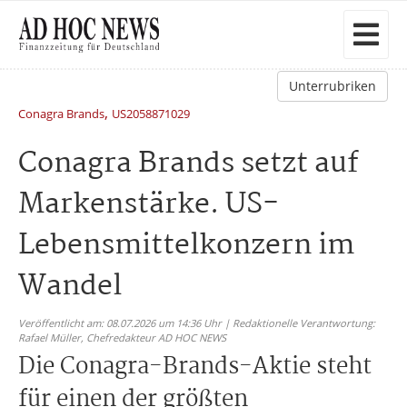
Unterrubriken
,
Conagra Brands
US2058871029
Conagra Brands setzt auf
Markenstärke. US-
Lebensmittelkonzern im
Wandel
Veröffentlicht am: 08.07.2026 um 14:36 Uhr | Redaktionelle Verantwortung:
Rafael Müller,
Chefredakteur AD HOC NEWS
Die Conagra-Brands-Aktie steht
für einen der größten