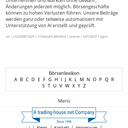
Unternehmen und Märkten ohne Gewähr;
Änderungen jederzeit möglich. Börsengeschäfte
können zu hohen Verlusten führen. Unsere Beiträge
werden ganz oder teilweise automatisiert mit
Unterstützung von AI erstellt und geprüft.
de | US2058871029 | CONAGRA BRANDS | boerse | 69723670 | bgmi
Börsenlexikon
A
B
C
D
E
F
G
H
I
J
K
L
M
N
O
P
Q
R
S
T
U
V
W
X
Y
Z
Menü
|
|
|
|
|
i
News
Kontakt
Impressum