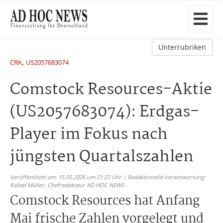
Unterrubriken
,
CRK
US2057683074
Comstock Resources-Aktie
(US2057683074): Erdgas-
Player im Fokus nach
jüngsten Quartalszahlen
Veröffentlicht am: 15.05.2026 um 21:27 Uhr | Redaktionelle Verantwortung:
Rafael Müller,
Chefredakteur AD HOC NEWS
Comstock Resources hat Anfang
Mai frische Zahlen vorgelegt und