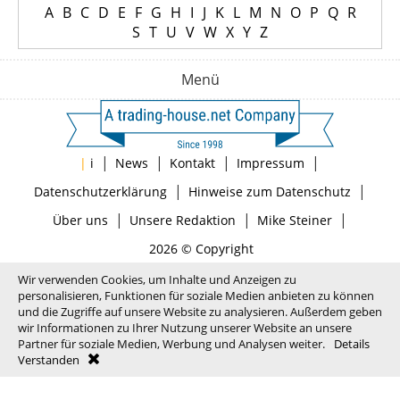
A
B
C
D
E
F
G
H
I
J
K
L
M
N
O
P
Q
R
S
T
U
V
W
X
Y
Z
Menü
|
|
|
|
|
i
News
Kontakt
Impressum
|
|
Datenschutzerklärung
Hinweise zum Datenschutz
|
|
|
Über uns
Unsere Redaktion
Mike Steiner
2026 © Copyright
Wir verwenden Cookies, um Inhalte und Anzeigen zu
personalisieren, Funktionen für soziale Medien anbieten zu können
und die Zugriffe auf unsere Website zu analysieren. Außerdem geben
wir Informationen zu Ihrer Nutzung unserer Website an unsere
Partner für soziale Medien, Werbung und Analysen weiter.
Details
Verstanden