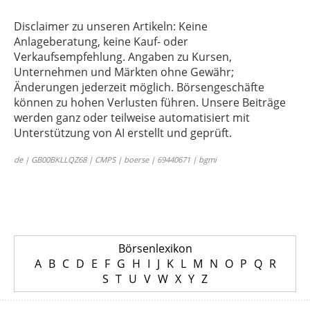
Disclaimer zu unseren Artikeln: Keine
Anlageberatung, keine Kauf- oder
Verkaufsempfehlung. Angaben zu Kursen,
Unternehmen und Märkten ohne Gewähr;
Änderungen jederzeit möglich. Börsengeschäfte
können zu hohen Verlusten führen. Unsere Beiträge
werden ganz oder teilweise automatisiert mit
Unterstützung von AI erstellt und geprüft.
de | GB00BKLLQZ68 | CMPS | boerse | 69440671 | bgmi
Börsenlexikon
A
B
C
D
E
F
G
H
I
J
K
L
M
N
O
P
Q
R
S
T
U
V
W
X
Y
Z