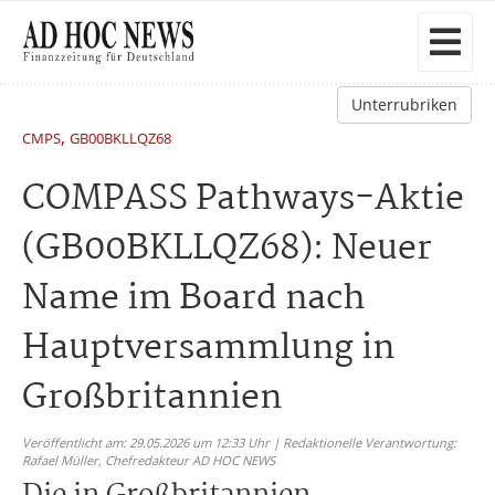
Unterrubriken
,
CMPS
GB00BKLLQZ68
COMPASS Pathways-Aktie
(GB00BKLLQZ68): Neuer
Name im Board nach
Hauptversammlung in
Großbritannien
Veröffentlicht am: 29.05.2026 um 12:33 Uhr | Redaktionelle Verantwortung:
Rafael Müller,
Chefredakteur AD HOC NEWS