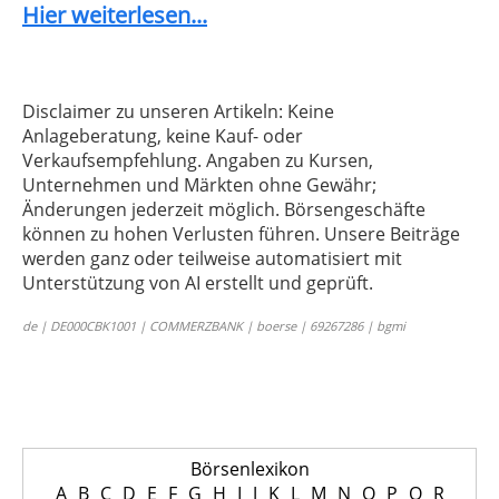
Hier weiterlesen...
Disclaimer zu unseren Artikeln: Keine
Anlageberatung, keine Kauf- oder
Verkaufsempfehlung. Angaben zu Kursen,
Unternehmen und Märkten ohne Gewähr;
Änderungen jederzeit möglich. Börsengeschäfte
können zu hohen Verlusten führen. Unsere Beiträge
werden ganz oder teilweise automatisiert mit
Unterstützung von AI erstellt und geprüft.
de | DE000CBK1001 | COMMERZBANK | boerse | 69267286 | bgmi
Börsenlexikon
A
B
C
D
E
F
G
H
I
J
K
L
M
N
O
P
Q
R