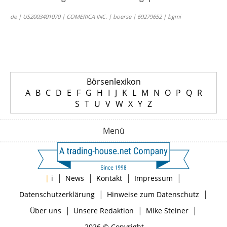
de | US2003401070 | COMERICA INC. | boerse | 69279652 | bgmi
Börsenlexikon
A
B
C
D
E
F
G
H
I
J
K
L
M
N
O
P
Q
R
S
T
U
V
W
X
Y
Z
Menü
|
|
|
|
|
i
News
Kontakt
Impressum
|
|
Datenschutzerklärung
Hinweise zum Datenschutz
|
|
|
Über uns
Unsere Redaktion
Mike Steiner
2026 © Copyright