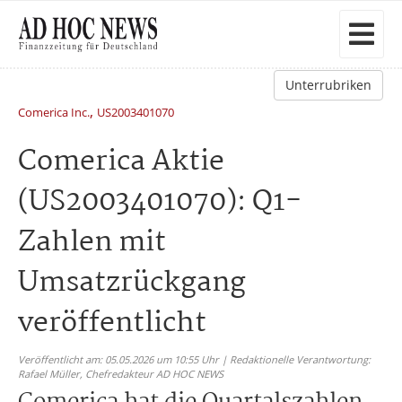
Unterrubriken
,
Comerica Inc.
US2003401070
Comerica Aktie
(US2003401070): Q1-
Zahlen mit
Umsatzrückgang
veröffentlicht
Veröffentlicht am: 05.05.2026 um 10:55 Uhr | Redaktionelle Verantwortung:
Rafael Müller,
Chefredakteur AD HOC NEWS