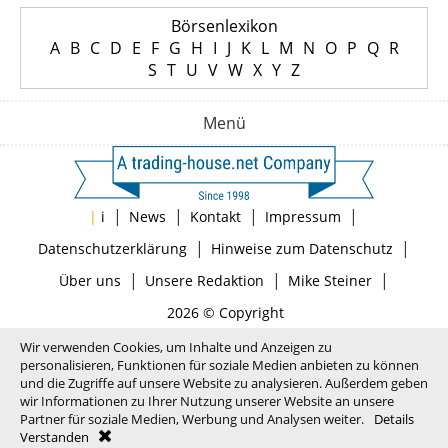
Börsenlexikon
A
B
C
D
E
F
G
H
I
J
K
L
M
N
O
P
Q
R
S
T
U
V
W
X
Y
Z
Menü
|
|
|
|
|
i
News
Kontakt
Impressum
|
|
Datenschutzerklärung
Hinweise zum Datenschutz
|
|
|
Über uns
Unsere Redaktion
Mike Steiner
2026 © Copyright
Wir verwenden Cookies, um Inhalte und Anzeigen zu
personalisieren, Funktionen für soziale Medien anbieten zu können
und die Zugriffe auf unsere Website zu analysieren. Außerdem geben
wir Informationen zu Ihrer Nutzung unserer Website an unsere
Partner für soziale Medien, Werbung und Analysen weiter.
Details
Verstanden