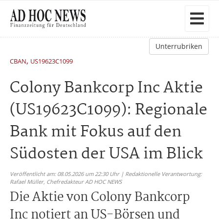
Unterrubriken
,
CBAN
US19623C1099
Colony Bankcorp Inc Aktie
(US19623C1099): Regionale
Bank mit Fokus auf den
Südosten der USA im Blick
Veröffentlicht am: 08.05.2026 um 22:30 Uhr | Redaktionelle Verantwortung:
Rafael Müller,
Chefredakteur AD HOC NEWS
Die Aktie von Colony Bankcorp
Inc notiert an US-Börsen und