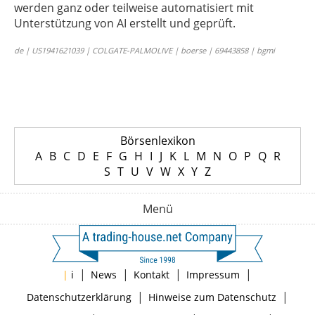
werden ganz oder teilweise automatisiert mit
Unterstützung von AI erstellt und geprüft.
de | US1941621039 | COLGATE-PALMOLIVE | boerse | 69443858 | bgmi
Börsenlexikon
A
B
C
D
E
F
G
H
I
J
K
L
M
N
O
P
Q
R
S
T
U
V
W
X
Y
Z
Menü
|
|
|
|
|
i
News
Kontakt
Impressum
|
|
Datenschutzerklärung
Hinweise zum Datenschutz