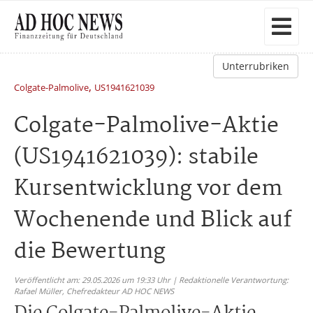
Unterrubriken
,
Colgate-Palmolive
US1941621039
Colgate-Palmolive-Aktie
(US1941621039): stabile
Kursentwicklung vor dem
Wochenende und Blick auf
die Bewertung
Veröffentlicht am: 29.05.2026 um 19:33 Uhr | Redaktionelle Verantwortung:
Rafael Müller,
Chefredakteur AD HOC NEWS