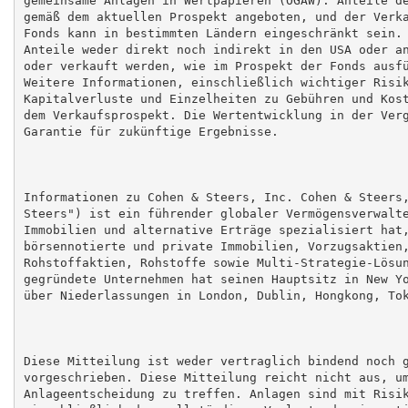
gemäß dem aktuellen Prospekt angeboten, und der Verka
Fonds kann in bestimmten Ländern eingeschränkt sein. 
Anteile weder direkt noch indirekt in den USA oder an
oder verkauft werden, wie im Prospekt der Fonds ausfü
Weitere Informationen, einschließlich wichtiger Risik
Kapitalverluste und Einzelheiten zu Gebühren und Kost
dem Verkaufsprospekt. Die Wertentwicklung in der Verg
Garantie für zukünftige Ergebnisse.

Informationen zu Cohen & Steers, Inc. Cohen & Steers,
Steers") ist ein führender globaler Vermögensverwalte
Immobilien und alternative Erträge spezialisiert hat,
börsennotierte und private Immobilien, Vorzugsaktien,
Rohstoffaktien, Rohstoffe sowie Multi-Strategie-Lösun
gegründete Unternehmen hat seinen Hauptsitz in New Yo
über Niederlassungen in London, Dublin, Hongkong, Tok
Diese Mitteilung ist weder vertraglich bindend noch g
vorgeschrieben. Diese Mitteilung reicht nicht aus, um
Anlageentscheidung zu treffen. Anlagen sind mit Risik