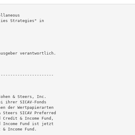
llaneous

ies Strategies" in

usgeber verantwortlich.

----------------------

ohen & Steers, Inc.

i ihrer SICAV-Fonds

en der Wertpapierarten

 Steers SICAV Preferred

 Credit & Income Fund,

 Income Fund ist jetzt

 & Income Fund.
