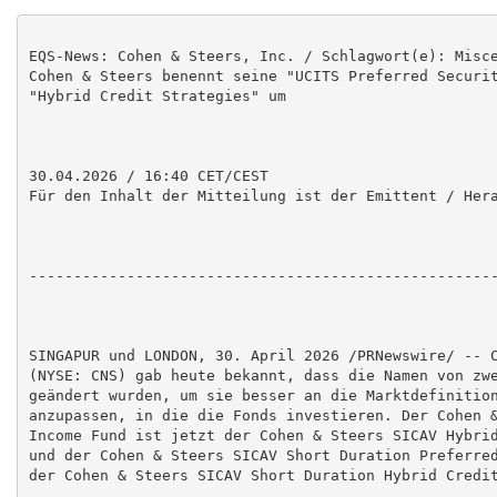
EQS-News: Cohen & Steers, Inc. / Schlagwort(e): Misce
Cohen & Steers benennt seine "UCITS Preferred Securit
"Hybrid Credit Strategies" um

30.04.2026 / 16:40 CET/CEST

Für den Inhalt der Mitteilung ist der Emittent / Hera
-----------------------------------------------------
SINGAPUR und LONDON, 30. April 2026 /PRNewswire/ -- C
(NYSE: CNS) gab heute bekannt, dass die Namen von zwe
geändert wurden, um sie besser an die Marktdefinition
anzupassen, in die die Fonds investieren. Der Cohen &
Income Fund ist jetzt der Cohen & Steers SICAV Hybrid
und der Cohen & Steers SICAV Short Duration Preferred
der Cohen & Steers SICAV Short Duration Hybrid Credit