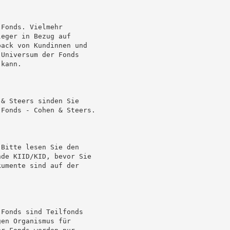
Fonds. Vielmehr

eger in Bezug auf

ack von Kundinnen und

Universum der Fonds

kann.

& Steers sinden Sie

Fonds - Cohen & Steers.

Bitte lesen Sie den

de KIID/KID, bevor Sie

umente sind auf der

Fonds sind Teilfonds

en Organismus für

r Fonds werden nur
