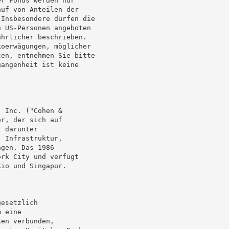
uf von Anteilen der

Insbesondere dürfen die

 US-Personen angeboten

hrlicher beschrieben.

oerwägungen, möglicher

en, entnehmen Sie bitte

angenheit ist keine

 Inc. ("Cohen &

r, der sich auf

 darunter

 Infrastruktur,

gen. Das 1986

rk City und verfügt

io und Singapur.

esetzlich

 eine

en verbunden,
