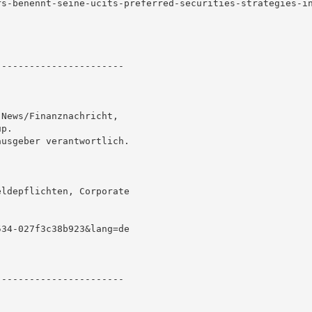
s-benennt-seine-ucits-preferred-securities-strategies-in
----------------------

News/Finanznachricht,

p.

usgeber verantwortlich.

ldepflichten, Corporate

34-027f3c38b923&lang=de

----------------------
