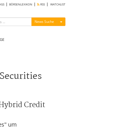
OGS
BÖRSENLEXIKON
RSS
WATCHLIST
Menü ein-/ausblenden
News Suche
GE
Securities
"Hybrid Credit
ies" um