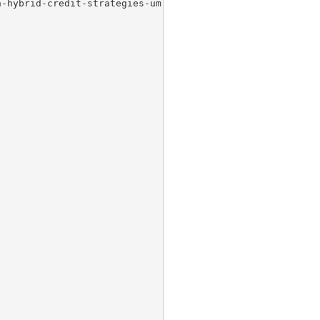
-hybrid-credit-strategies-um-302758990.html
