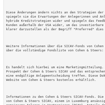
Diese Änderungen ändern nichts an den Strategien der 
spiegeln sie die Erwartungen der Anlegerinnen und Anl
hybride Kreditstrategien wider und spiegeln das Feedb
Kunden außerhalb der USA wider, um das investierbare 
klarer darzustellen als der Begriff "Preferred" dies 
Weitere Informationen über die SICAV-Fonds von Cohen 
über die vollständige Fondsliste von Cohen & Steers: 
Es handelt sich hierbei um eine Marketingmitteilung. 
Prospekt der Cohen & Steers SICAV und das entsprechen
eine endgültige Anlageentscheidung treffen. Diese Dok
Website von Cohen & Steers kostenlos erhältlich.

Informationen zu den Cohen & Steers SICAV-Fonds. Die 
von Cohen & Steers SICAV, einem in Luxemburg ansässig
gemeinsame Anlagen in Wertpapieren (OGAW). Anteile de