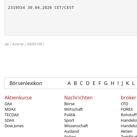
2319554 30.04.2026 CET/CEST

de | boerse | 69265100 |
Börsenlexikon
A
B
C
D
E
F
G
H
I
J
K
L
Aktienkurse
Nachrichten
broker
DAX
Börse
CFD
MDAX
Wirtschaft
FOREX
TECDAX
Politik
Rohstoff
SDAX
Sport
Handels
Dow Jones
Wissenschaft
Handelss
Ausland
Aktien
Polizei
Zertifika