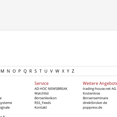
M
N
O
P
Q
R
S
T
U
V
W
X
Y
Z
Service
Weitere Angebot
AD HOC NEWSBREAK
trading-house.net AG
Watchlist
Kostenlose
e
Börsenlexikon
Börsenseminare
systeme
RSS_Feeds
direktbroker.de
ignale
Kontakt
poppress.de
te &