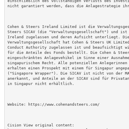
einschließlich des vollständigen Verlusts des investi
nicht garantiert werden, dass die Anlagestrategie ihr
Cohen & Steers Ireland Limited ist die Verwaltungsges
Steers SICAV (die "Verwaltungsgesellschaft") und ist 
Ireland zugelassen und deren Aufsicht unterliegt. Die
Verwaltungsgesellschaft hat Cohen & Steers UK Limited
Conduct Authority zugelassen ist und beaufsichtigt wi
für die Anteile des Fonds bestellt. Die Cohen & Steer
eingeschränktes Anlagevehikel im Sinne einer Ausnahme
singapurischem Recht. Alle potenziellen Anlegerinnen 
erhalten einen Prospekt mit einem für Singapur angepa
("Singapore Wrapper"). Die SICAV ist nicht von der MA
anerkannt, und Anteile an der SICAV sind für Privatan
in Singapur nicht erhältlich.

Website: https://www.cohenandsteers.com/

Cision View original content:
