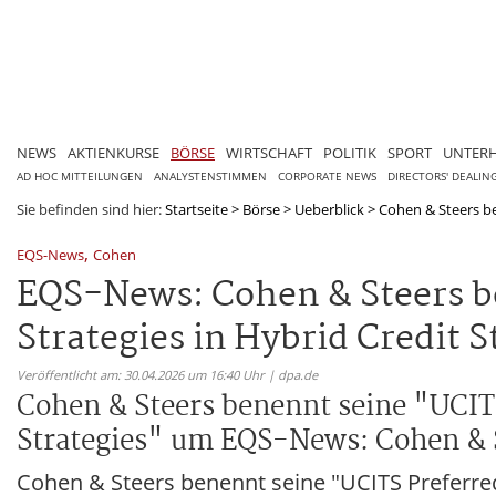
NEWS
AKTIENKURSE
BÖRSE
WIRTSCHAFT
POLITIK
SPORT
UNTER
AD HOC MITTEILUNGEN
ANALYSTENSTIMMEN
CORPORATE NEWS
DIRECTORS' DEALIN
Sie befinden sind hier:
Startseite
>
Börse
>
Ueberblick
>
Cohen & Steers ben
,
EQS-News
Cohen
EQS-News: Cohen & Steers be
Strategies in Hybrid Credit 
Veröffentlicht am: 30.04.2026 um 16:40 Uhr | dpa.de
Cohen & Steers benennt seine "UCITS
Strategies" um EQS-News: Cohen & S
Cohen & Steers benennt seine "UCITS Preferred 