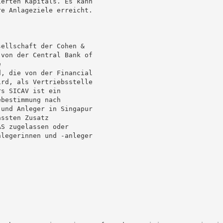
erten Kapitals. Es kann

e Anlageziele erreicht.

ellschaft der Cohen &

von der Central Bank of



, die von der Financial

rd, als Vertriebsstelle

s SICAV ist ein

bestimmung nach

und Anleger in Singapur

ssten Zusatz

S zugelassen oder

legerinnen und -anleger
