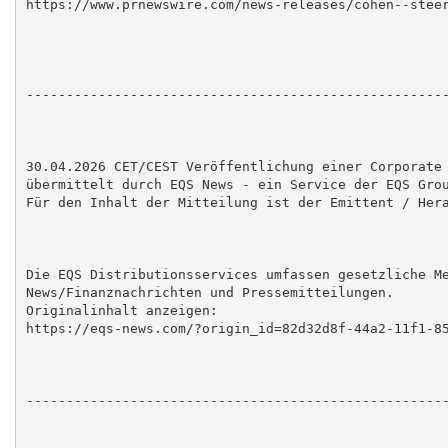
https://www.prnewswire.com/news-releases/cohen--steer
-----------------------------------------------------
30.04.2026 CET/CEST Veröffentlichung einer Corporate 
übermittelt durch EQS News - ein Service der EQS Grou
Für den Inhalt der Mitteilung ist der Emittent / Hera
Die EQS Distributionsservices umfassen gesetzliche Me
News/Finanznachrichten und Pressemitteilungen.

Originalinhalt anzeigen:

https://eqs-news.com/?origin_id=82d32d8f-44a2-11f1-85
-----------------------------------------------------