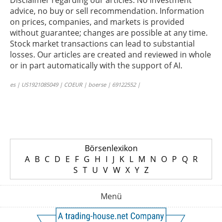
Disclaimer regarding our articles: No investment
advice, no buy or sell recommendation. Information
on prices, companies, and markets is provided
without guarantee; changes are possible at any time.
Stock market transactions can lead to substantial
losses. Our articles are created and reviewed in whole
or in part automatically with the support of AI.
es | US1921085049 | COEUR | boerse | 69122552 |
Börsenlexikon
A
B
C
D
E
F
G
H
I
J
K
L
M
N
O
P
Q
R
S
T
U
V
W
X
Y
Z
Menü