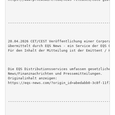
----------------------------------------------------
20.04.2026 CET/CEST Veröffentlichung einer Corporate
übermittelt durch EQS News - ein Service der EQS Grou
Für den Inhalt der Mitteilung ist der Emittent / Her
Die EQS Distributionsservices umfassen gesetzliche M
News/Finanznachrichten und Pressemitteilungen.

Originalinhalt anzeigen:

https://eqs-news.com/?origin_id=abedabb0-3c8f-11f1-8
----------------------------------------------------