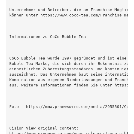
Unternehmer und Betreiber, die an Franchise-Möglichk
können unter https://www.coco-tea.com/Franchise mehr 
Informationen zu CoCo Bubble Tea

CoCo Bubble Tea wurde 1997 gegründet und ist eine we
Bubble-Tea-Marke, die sich durch ihr Bekenntnis zu h
einheitlichen Zubereitungsstandards und kontinuierli
auszeichnet. Das Unternehmen baut seine internationa
Kombination aus eigenen Niederlassungen und Franchis
aus. Weitere Informationen finden Sie unter https://
Foto - https://mma.prnewswire.com/media/2955501/CoCo
Cision View original content:

https://www.prnewswire.com/news-releases/coco-gibt-s