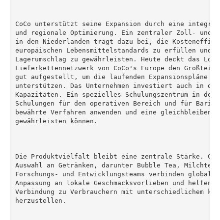
CoCo unterstützt seine Expansion durch eine integrie
und regionale Optimierung. Ein zentraler Zoll- und D
in den Niederlanden trägt dazu bei, die Kosteneffizi
europäischen Lebensmittelstandards zu erfüllen und e
Lagerumschlag zu gewährleisten. Heute deckt das Logis
Lieferkettennetzwerk von CoCo's Europe den Großteil 
gut aufgestellt, um die laufenden Expansionspläne de
unterstützen. Das Unternehmen investiert auch in den
Kapazitäten. Ein spezielles Schulungszentrum in den 
Schulungen für den operativen Bereich und für Barist
bewährte Verfahren anwenden und eine gleichbleibende
gewährleisten können.

Die Produktvielfalt bleibt eine zentrale Stärke. CoC
Auswahl an Getränken, darunter Bubble Tea, Milchtees
Forschungs- und Entwicklungsteams verbinden globale 
Anpassung an lokale Geschmacksvorlieben und helfen d
Verbindung zu Verbrauchern mit unterschiedlichem kul
herzustellen.
