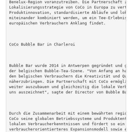
Benelux-Region voranzutreiben. Die Partnerschaft zie
Lokalisierungsstrategie von CoCo in Europa zu vertief
Produktinnovation, standardisierte Abläufe und lokal
miteinander kombiniert werden, um ein Tee-Erlebnis z
europäischen Verbrauchern Anklang findet.

CoCo Bubble Bar in Charleroi

Bubble Bar wurde 2014 in Antwerpen gegründet und gil
der belgischen Bubble-Tea-Szene. "Von Anfang an habe
den belgischen Verbrauchern die Kreativität und Qual
näherzubringen. Die Partnerschaft mit CoCo ermöglich
weiter auszubauen und gleichzeitig die lokale Verbun
uns auszeichnet", sagte der Director von Bubble Bar.

Durch die Zusammenarbeit mit einem bewährten regiona
CoCo seine globalen Betriebssysteme und Produktentwi
lokalen Verbraucherkenntnissen und fördert so ein fl
verbraucherorientierteres Expansionsmodell sowie eine