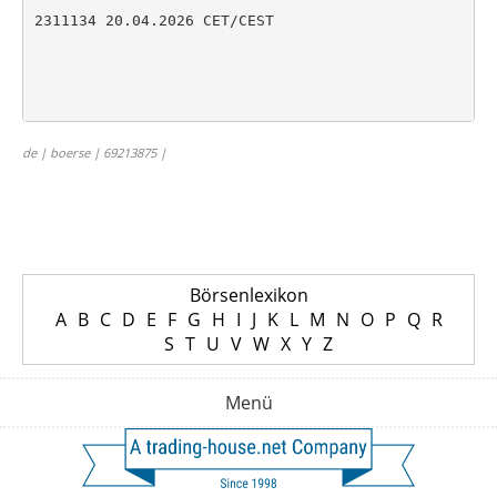
2311134 20.04.2026 CET/CEST

de | boerse | 69213875 |
Börsenlexikon
A
B
C
D
E
F
G
H
I
J
K
L
M
N
O
P
Q
R
S
T
U
V
W
X
Y
Z
Menü