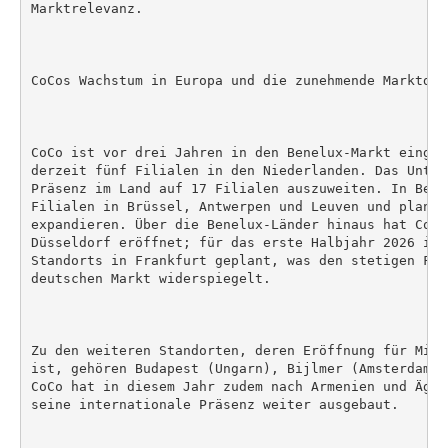
Marktrelevanz.

CoCos Wachstum in Europa und die zunehmende Marktdyn
CoCo ist vor drei Jahren in den Benelux-Markt einget
derzeit fünf Filialen in den Niederlanden. Das Unter
Präsenz im Land auf 17 Filialen auszuweiten. In Belg
Filialen in Brüssel, Antwerpen und Leuven und plant,
expandieren. Über die Benelux-Länder hinaus hat CoCo
Düsseldorf eröffnet; für das erste Halbjahr 2026 ist
Standorts in Frankfurt geplant, was den stetigen For
deutschen Markt widerspiegelt.

Zu den weiteren Standorten, deren Eröffnung für Mitt
ist, gehören Budapest (Ungarn), Bijlmer (Amsterdam) 
CoCo hat in diesem Jahr zudem nach Armenien und Ägyp
seine internationale Präsenz weiter ausgebaut.
