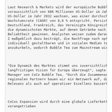
Laut Research & Markets wird der europäische Bubble-T
voraussichtlich von 686 Millionen US-Dollar im Jahr 
US-Dollar im Jahr 2032 wachsen, was einer durchschni
Wachstumsrate (CAGR) von 8,6 % entspricht. Persisten
Deutschland, Frankreich, das Vereinigte Königreich u
die dynamischsten Märkte, auf denen Getränke nach as
Beliebtheit gewinnen. Analysten weisen zudem darauf 
Z maßgeblich dazu beiträgt, die Nachfrage nach optis
individuell gestaltbaren und in sozialen Medien teil
anzukurbeln, wodurch Bubble Tea zum Mainstream wird.

"Die Dynamik des Marktes stimmt uns zuversichtlich, 
langfristigen Vision für Europa überzeugt", sagte Wa
Manager von CoCo Bubble Tea. "Durch die Zusammenarbe
regionalen Partnern bauen wir ein Netzwerk auf, das 
Relevanz als auch auf operativer Exzellenz basiert."

CoCos Expansion wird durch eine globale Lieferkette 
vorangetrieben
