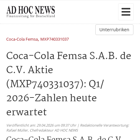
Unterrubriken
,
Coca-Cola Femsa
MXP740331037
Coca-Cola Femsa S.A.B. de
C.V. Aktie
(MXP740331037): Q1/
2026-Zahlen heute
erwartet
Veröffentlicht am: 29.04.2026 um 09:37 Uhr | Redaktionelle Verantwortung:
Rafael Müller,
Chefredakteur AD HOC NEWS