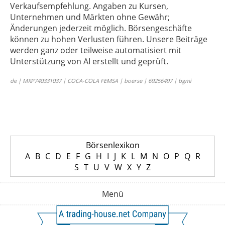
Verkaufsempfehlung. Angaben zu Kursen,
Unternehmen und Märkten ohne Gewähr;
Änderungen jederzeit möglich. Börsengeschäfte
können zu hohen Verlusten führen. Unsere Beiträge
werden ganz oder teilweise automatisiert mit
Unterstützung von AI erstellt und geprüft.
de | MXP740331037 | COCA-COLA FEMSA | boerse | 69256497 | bgmi
Börsenlexikon
A
B
C
D
E
F
G
H
I
J
K
L
M
N
O
P
Q
R
S
T
U
V
W
X
Y
Z
Menü