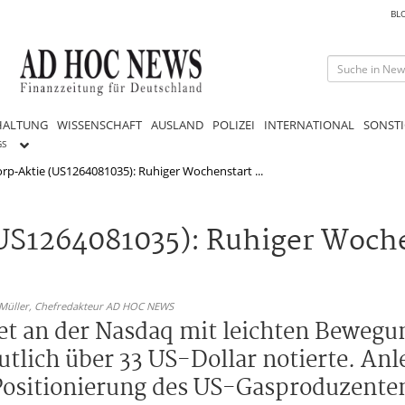
BL
HALTUNG
WISSENSCHAFT
AUSLAND
POLIZEI
INTERNATIONAL
SONSTI
GS
p-Aktie (US1264081035): Ruhiger Wochenstart ...
US1264081035): Ruhiger Woch
 Müller,
Chefredakteur AD HOC NEWS
et an der Nasdaq mit leichten Bewegun
tlich über 33 US-Dollar notierte. Anl
 Positionierung des US-Gasproduzente