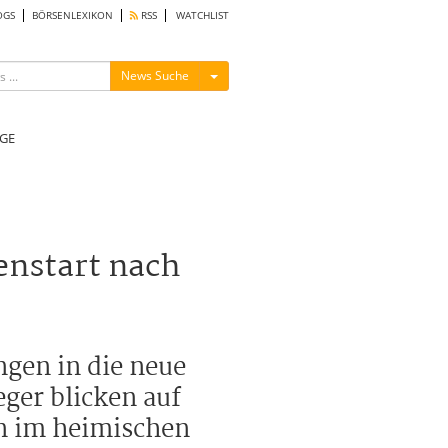
OGS
BÖRSENLEXIKON
RSS
WATCHLIST
Menü ein-/ausblenden
News Suche
GE
enstart nach
gen in die neue
eger blicken auf
n im heimischen