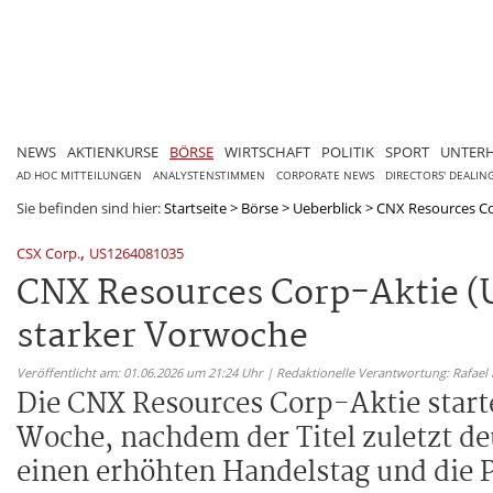
NEWS
AKTIENKURSE
BÖRSE
WIRTSCHAFT
POLITIK
SPORT
UNTER
AD HOC MITTEILUNGEN
ANALYSTENSTIMMEN
CORPORATE NEWS
DIRECTORS' DEALIN
Sie befinden sind hier:
Startseite
>
Börse
>
Ueberblick
>
CNX Resources Cor
,
CSX Corp.
US1264081035
CNX Resources Corp-Aktie (
starker Vorwoche
Veröffentlicht am: 01.06.2026 um 21:24 Uhr | Redaktionelle Verantwortung: Rafael
Die CNX Resources Corp-Aktie start
Woche, nachdem der Titel zuletzt deu
einen erhöhten Handelstag und die