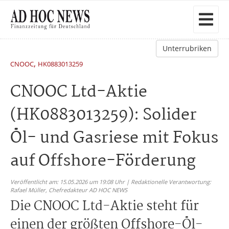
Unterrubriken
,
CNOOC
HK0883013259
CNOOC Ltd-Aktie
(HK0883013259): Solider
Öl- und Gasriese mit Fokus
auf Offshore-Förderung
Veröffentlicht am: 15.05.2026 um 19:08 Uhr | Redaktionelle Verantwortung:
Rafael Müller,
Chefredakteur AD HOC NEWS
Die CNOOC Ltd-Aktie steht für
einen der größten Offshore-Öl-