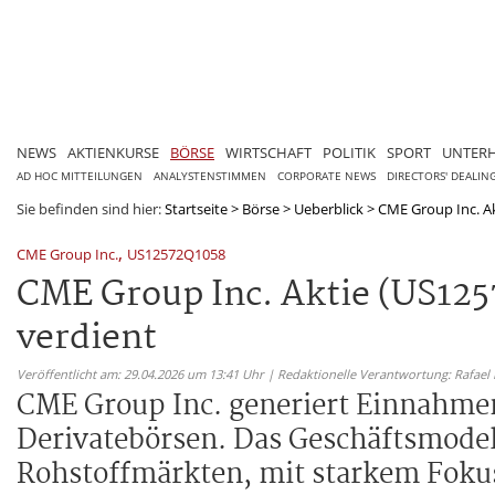
NEWS
AKTIENKURSE
BÖRSE
WIRTSCHAFT
POLITIK
SPORT
UNTER
AD HOC MITTEILUNGEN
ANALYSTENSTIMMEN
CORPORATE NEWS
DIRECTORS' DEALIN
Sie befinden sind hier:
Startseite
>
Börse
>
Ueberblick
>
CME Group Inc. A
,
CME Group Inc.
US12572Q1058
CME Group Inc. Aktie (US12
verdient
Veröffentlicht am: 29.04.2026 um 13:41 Uhr | Redaktionelle Verantwortung: Rafael
CME Group Inc. generiert Einnahme
Derivatebörsen. Das Geschäftsmodell
Rohstoffmärkten, mit starkem Fokus 