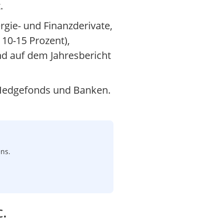
.
gie- und Finanzderivate,
 10-15 Prozent),
nd auf dem Jahresbericht
ie Hedgefonds und Banken.
ns.
.