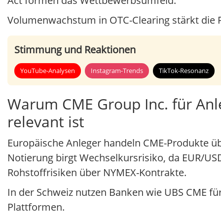
Act formen das Wettbewerbsumfeld.
Volumenwachstum in OTC-Clearing stärkt die P
Stimmung und Reaktionen
YouTube-Analysen
Instagram-Trends
TikTok-Resonanz
Warum CME Group Inc. für Anle
relevant ist
Europäische Anleger handeln CME-Produkte übe
Notierung birgt Wechselkursrisiko, da EUR/U
Rohstoffrisiken über NYMEX-Kontrakte.
In der Schweiz nutzen Banken wie UBS CME für 
Plattformen.