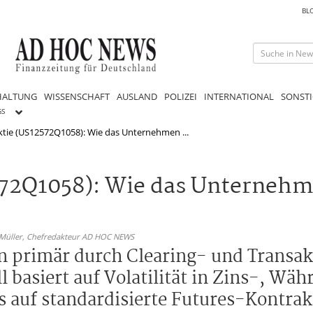
BL
HALTUNG
WISSENSCHAFT
AUSLAND
POLIZEI
INTERNATIONAL
SONSTI
GS
ktie (US12572Q1058): Wie das Unternehmen ...
572Q1058): Wie das Unternehm
 Müller,
Chefredakteur AD HOC NEWS
n primär durch Clearing- und Transa
 basiert auf Volatilität in Zins-, Wä
auf standardisierte Futures-Kontrakt