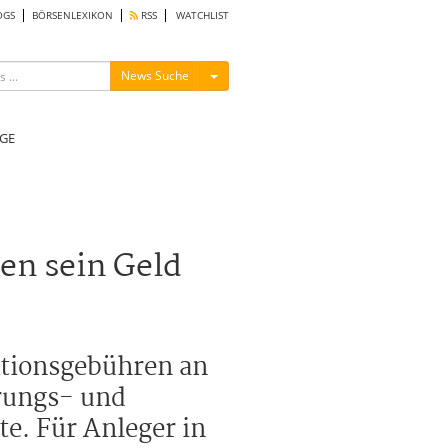
OGS
BÖRSENLEXIKON
RSS
WATCHLIST
Menü ein-/ausblenden
News Suche
GE
en sein Geld
ktionsgebühren an
hrungs- und
e. Für Anleger in