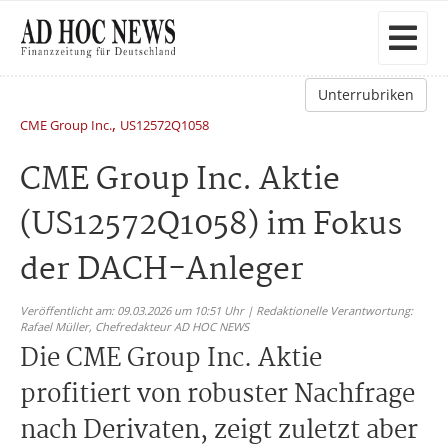
Unterrubriken
,
CME Group Inc.
US12572Q1058
CME Group Inc. Aktie
(US12572Q1058) im Fokus
der DACH-Anleger
Veröffentlicht am: 09.03.2026 um 10:51 Uhr | Redaktionelle Verantwortung:
Rafael Müller,
Chefredakteur AD HOC NEWS
Die CME Group Inc. Aktie
profitiert von robuster Nachfrage
nach Derivaten, zeigt zuletzt aber