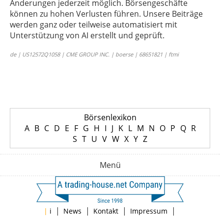
Änderungen jederzeit möglich. Börsengeschäfte
können zu hohen Verlusten führen. Unsere Beiträge
werden ganz oder teilweise automatisiert mit
Unterstützung von AI erstellt und geprüft.
de | US12572Q1058 | CME GROUP INC. | boerse | 68651821 | ftmi
Börsenlexikon
A
B
C
D
E
F
G
H
I
J
K
L
M
N
O
P
Q
R
S
T
U
V
W
X
Y
Z
Menü
|
|
|
|
|
i
News
Kontakt
Impressum