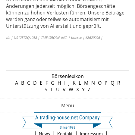
Änderungen jederzeit möglich. Börsengeschäfte
können zu hohen Verlusten führen. Unsere Beiträge
werden ganz oder teilweise automatisiert mit
Unterstützung von AI erstellt und geprüft.
de | US12572Q1058 | CME GROUP INC. | boerse | 68629096 |
Börsenlexikon
A
B
C
D
E
F
G
H
I
J
K
L
M
N
O
P
Q
R
S
T
U
V
W
X
Y
Z
Menü
|
|
|
|
|
i
News
Kontakt
Impressum