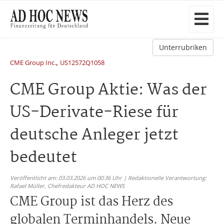
Unterrubriken
,
CME Group Inc.
US12572Q1058
CME Group Aktie: Was der
US-Derivate-Riese für
deutsche Anleger jetzt
bedeutet
Veröffentlicht am: 03.03.2026 um 00:36 Uhr | Redaktionelle Verantwortung:
Rafael Müller,
Chefredakteur AD HOC NEWS
CME Group ist das Herz des
globalen Terminhandels. Neue