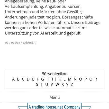
Anlageberatung, keine Kauf- oder
Verkaufsempfehlung. Angaben zu Kursen,
Unternehmen und Märkten ohne Gewähr;
Änderungen jederzeit möglich. Börsengeschäfte
können zu hohen Verlusten führen. Unsere Beiträge
werden ganz oder teilweise automatisiert mit
Unterstützung von AI erstellt und geprüft.
de | boerse | 68595627 |
Börsenlexikon
A
B
C
D
E
F
G
H
I
J
K
L
M
N
O
P
Q
R
S
T
U
V
W
X
Y
Z
Menü