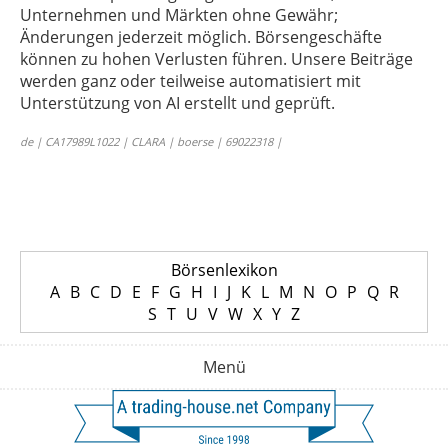
Unternehmen und Märkten ohne Gewähr;
Änderungen jederzeit möglich. Börsengeschäfte
können zu hohen Verlusten führen. Unsere Beiträge
werden ganz oder teilweise automatisiert mit
Unterstützung von AI erstellt und geprüft.
de | CA17989L1022 | CLARA | boerse | 69022318 |
Börsenlexikon
A
B
C
D
E
F
G
H
I
J
K
L
M
N
O
P
Q
R
S
T
U
V
W
X
Y
Z
Menü