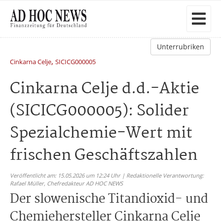
Unterrubriken
,
Cinkarna Celje
SICICG000005
Cinkarna Celje d.d.-Aktie
(SICICG000005): Solider
Spezialchemie-Wert mit
frischen Geschäftszahlen
Veröffentlicht am: 15.05.2026 um 12:24 Uhr | Redaktionelle Verantwortung:
Rafael Müller,
Chefredakteur AD HOC NEWS
Der slowenische Titandioxid- und
Chemiehersteller Cinkarna Celje