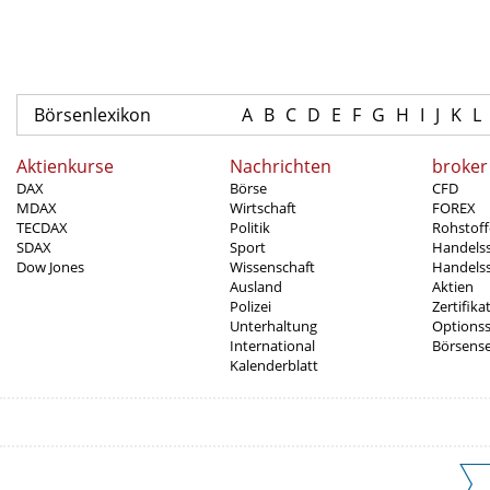
Börsenlexikon
A
B
C
D
E
F
G
H
I
J
K
L
Aktienkurse
Nachrichten
broker
DAX
Börse
CFD
MDAX
Wirtschaft
FOREX
TECDAX
Politik
Rohstoff
SDAX
Sport
Handels
Dow Jones
Wissenschaft
Handelss
Ausland
Aktien
Polizei
Zertifika
Unterhaltung
Options
International
Börsens
Kalenderblatt