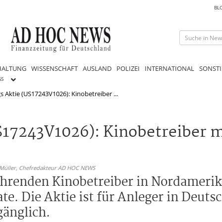
BL
HALTUNG
WISSENSCHAFT
AUSLAND
POLIZEI
INTERNATIONAL
SONSTI
GS
 Aktie (US17243V1026): Kinobetreiber ...
17243V1026): Kinobetreiber m
 Müller,
Chefredakteur AD HOC NEWS
ührenden Kinobetreiber in Nordamerika
 Die Aktie ist für Anleger in Deutsc
änglich.