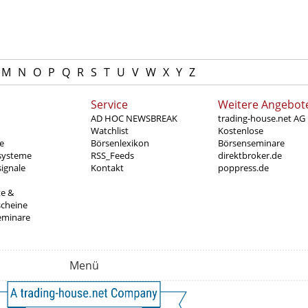
M
N
O
P
Q
R
S
T
U
V
W
X
Y
Z
Service
Weitere Angebot
AD HOC NEWSBREAK
trading-house.net AG
Watchlist
Kostenlose
e
Börsenlexikon
Börsenseminare
systeme
RSS_Feeds
direktbroker.de
ignale
Kontakt
poppress.de
te &
scheine
eminare
Menü