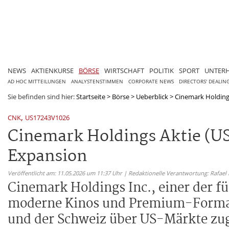
NEWS
AKTIENKURSE
BÖRSE
WIRTSCHAFT
POLITIK
SPORT
UNTER
AD HOC MITTEILUNGEN
ANALYSTENSTIMMEN
CORPORATE NEWS
DIRECTORS' DEALIN
Sie befinden sind hier:
Startseite
>
Börse
>
Ueberblick
>
Cinemark Holdings
,
CNK
US17243V1026
Cinemark Holdings Aktie (US
Expansion
Veröffentlicht am: 11.05.2026 um 11:37 Uhr | Redaktionelle Verantwortung: Rafael
Cinemark Holdings Inc., einer der f
moderne Kinos und Premium-Formate.
und der Schweiz über US-Märkte zug