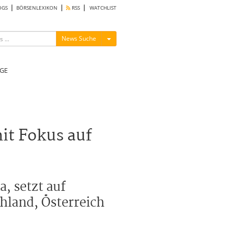
OGS
BÖRSENLEXIKON
RSS
WATCHLIST
Menü ein-/ausblenden
News Suche
GE
it Fokus auf
, setzt auf
hland, Österreich