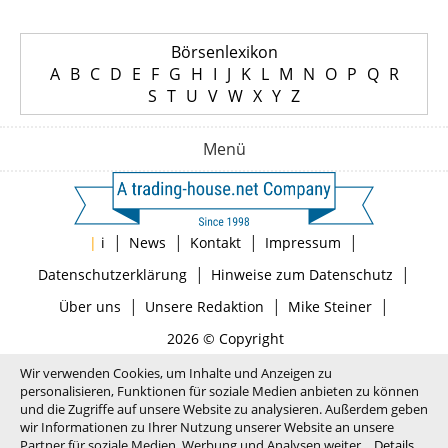
Börsenlexikon
A
B
C
D
E
F
G
H
I
J
K
L
M
N
O
P
Q
R
S
T
U
V
W
X
Y
Z
Menü
|
|
|
|
|
i
News
Kontakt
Impressum
|
|
Datenschutzerklärung
Hinweise zum Datenschutz
|
|
|
Über uns
Unsere Redaktion
Mike Steiner
2026 © Copyright
Wir verwenden Cookies, um Inhalte und Anzeigen zu
personalisieren, Funktionen für soziale Medien anbieten zu können
und die Zugriffe auf unsere Website zu analysieren. Außerdem geben
wir Informationen zu Ihrer Nutzung unserer Website an unsere
Partner für soziale Medien, Werbung und Analysen weiter.
Details