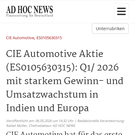
Unterrubriken
,
CIE Automotive
ES0105630315
CIE Automotive Aktie
(ES0105630315): Q1/ 2026
mit starkem Gewinn- und
Umsatzwachstum in
Indien und Europa
Veröffentlicht am: 06.05.2026 um 14:32 Uhr | Redaktionelle Verantwortung:
Rafael Müller,
Chefredakteur AD HOC NEWS