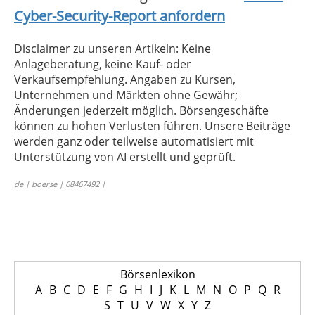
Cyber-Security-Report anfordern
Disclaimer zu unseren Artikeln: Keine
Anlageberatung, keine Kauf- oder
Verkaufsempfehlung. Angaben zu Kursen,
Unternehmen und Märkten ohne Gewähr;
Änderungen jederzeit möglich. Börsengeschäfte
können zu hohen Verlusten führen. Unsere Beiträge
werden ganz oder teilweise automatisiert mit
Unterstützung von AI erstellt und geprüft.
de | boerse | 68467492 |
Börsenlexikon
A
B
C
D
E
F
G
H
I
J
K
L
M
N
O
P
Q
R
S
T
U
V
W
X
Y
Z