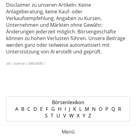
Disclaimer zu unseren Artikeln: Keine
Anlageberatung, keine Kauf- oder
Verkaufsempfehlung. Angaben zu Kursen,
Unternehmen und Märkten ohne Gewähr;
Änderungen jederzeit möglich. Börsengeschäfte
können zu hohen Verlusten führen. Unsere Beiträge
werden ganz oder teilweise automatisiert mit
Unterstützung von AI erstellt und geprüft.
de | boerse | 68624585 |
Börsenlexikon
A
B
C
D
E
F
G
H
I
J
K
L
M
N
O
P
Q
R
S
T
U
V
W
X
Y
Z
Menü