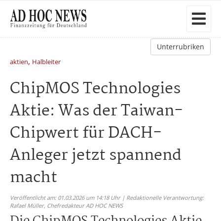
Unterrubriken
,
aktien
Halbleiter
ChipMOS Technologies
Aktie: Was der Taiwan-
Chipwert für DACH-
Anleger jetzt spannend
macht
Veröffentlicht am: 01.03.2026 um 14:18 Uhr | Redaktionelle Verantwortung:
Rafael Müller,
Chefredakteur AD HOC NEWS