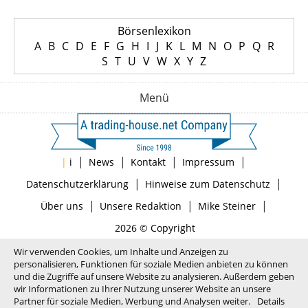
Börsenlexikon
A
B
C
D
E
F
G
H
I
J
K
L
M
N
O
P
Q
R
S
T
U
V
W
X
Y
Z
Menü
|
|
|
|
|
i
News
Kontakt
Impressum
|
|
Datenschutzerklärung
Hinweise zum Datenschutz
|
|
|
Über uns
Unsere Redaktion
Mike Steiner
2026 © Copyright
Wir verwenden Cookies, um Inhalte und Anzeigen zu
personalisieren, Funktionen für soziale Medien anbieten zu können
und die Zugriffe auf unsere Website zu analysieren. Außerdem geben
wir Informationen zu Ihrer Nutzung unserer Website an unsere
Partner für soziale Medien, Werbung und Analysen weiter.
Details