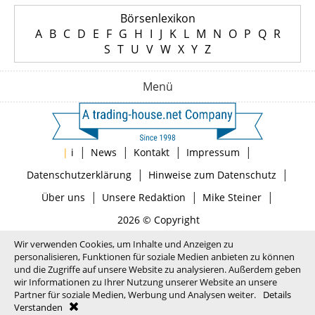
Börsenlexikon
A
B
C
D
E
F
G
H
I
J
K
L
M
N
O
P
Q
R
S
T
U
V
W
X
Y
Z
Menü
|
|
|
|
|
i
News
Kontakt
Impressum
|
|
Datenschutzerklärung
Hinweise zum Datenschutz
|
|
|
Über uns
Unsere Redaktion
Mike Steiner
2026 © Copyright
Wir verwenden Cookies, um Inhalte und Anzeigen zu
personalisieren, Funktionen für soziale Medien anbieten zu können
und die Zugriffe auf unsere Website zu analysieren. Außerdem geben
wir Informationen zu Ihrer Nutzung unserer Website an unsere
Partner für soziale Medien, Werbung und Analysen weiter.
Details
Verstanden