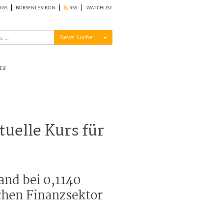
OGS
BÖRSENLEXIKON
RSS
WATCHLIST
Menü ein-/ausblenden
News Suche
GE
uelle Kurs für
and bei 0,1140
schen Finanzsektor