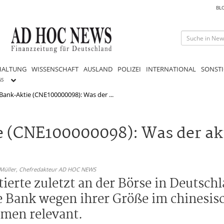
BL
HALTUNG
WISSENSCHAFT
AUSLAND
POLIZEI
INTERNATIONAL
SONSTI
GS
ank-Aktie (CNE100000098): Was der ...
 (CNE100000098): Was der akt
 Müller,
Chefredakteur AD HOC NEWS
erte zuletzt an der Börse in Deutschl
ie Bank wegen ihrer Größe im chinesi
rmen relevant.