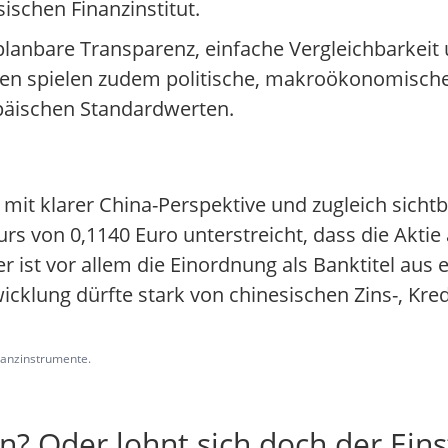
schen Finanzinstitut.
e planbare Transparenz, einfache Vergleichbarkeit
n spielen zudem politische, makroökonomische
opäischen Standardwerten.
l mit klarer China-Perspektive und zugleich sicht
rs von 0,1140 Euro unterstreicht, dass die Akti
 ist vor allem die Einordnung als Banktitel aus 
icklung dürfte stark von chinesischen Zins-, Kred
inanzinstrumente.
n? Oder lohnt sich doch der Eins