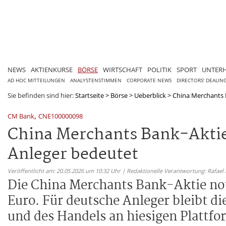
NEWS
AKTIENKURSE
BÖRSE
WIRTSCHAFT
POLITIK
SPORT
UNTER
AD HOC MITTEILUNGEN
ANALYSTENSTIMMEN
CORPORATE NEWS
DIRECTORS' DEALIN
Sie befinden sind hier:
Startseite
>
Börse
>
Ueberblick
>
China Merchants B
,
CM Bank
CNE100000098
China Merchants Bank-Aktie
Anleger bedeutet
Veröffentlicht am: 20.05.2026 um 10:32 Uhr | Redaktionelle Verantwortung: Rafael
Die China Merchants Bank-Aktie noti
Euro. Für deutsche Anleger bleibt d
und des Handels an hiesigen Plattfo