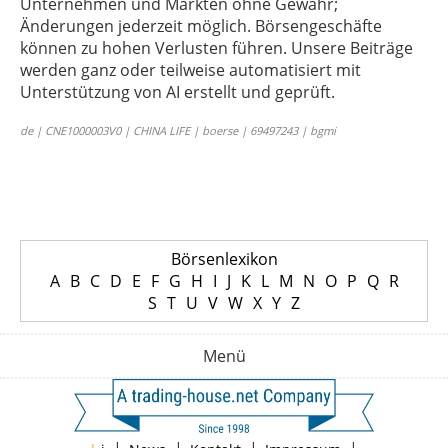
Unternehmen und Märkten ohne Gewähr;
Änderungen jederzeit möglich. Börsengeschäfte
können zu hohen Verlusten führen. Unsere Beiträge
werden ganz oder teilweise automatisiert mit
Unterstützung von AI erstellt und geprüft.
de | CNE1000003V0 | CHINA LIFE | boerse | 69497243 | bgmi
Börsenlexikon
A
B
C
D
E
F
G
H
I
J
K
L
M
N
O
P
Q
R
S
T
U
V
W
X
Y
Z
Menü