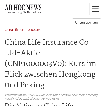
Unterrubriken
,
China Life
CNE1000003V0
China Life Insurance Co
Ltd-Aktie
(CNE1000003V0): Kurs im
Blick zwischen Hongkong
und Peking
Veröffentlicht am: 07.06.2026 um 20:15 Uhr | Redaktionelle Verantwortung:
Rafael Müller,
Chefredakteur AD HOC NEWS