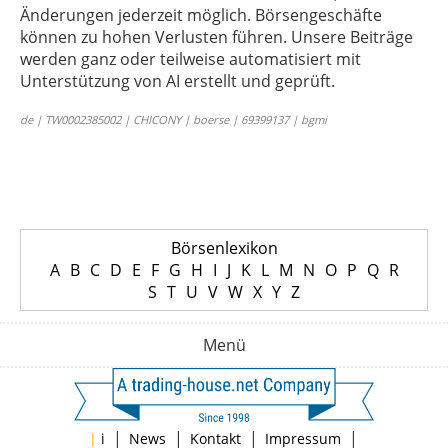
Änderungen jederzeit möglich. Börsengeschäfte
können zu hohen Verlusten führen. Unsere Beiträge
werden ganz oder teilweise automatisiert mit
Unterstützung von AI erstellt und geprüft.
de | TW0002385002 | CHICONY | boerse | 69399137 | bgmi
Börsenlexikon
A
B
C
D
E
F
G
H
I
J
K
L
M
N
O
P
Q
R
S
T
U
V
W
X
Y
Z
Menü
|
|
|
|
|
i
News
Kontakt
Impressum