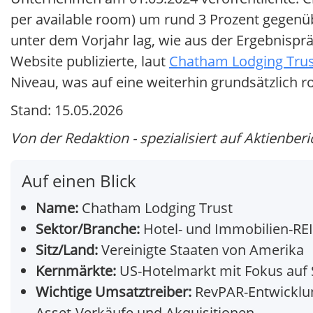
per available room) um rund 3 Prozent gegenüb
unter dem Vorjahr lag, wie aus der Ergebnispr
Website publizierte, laut
Chatham Lodging Trust
Niveau, was auf eine weiterhin grundsätzlich r
Stand: 15.05.2026
Von der Redaktion - spezialisiert auf Aktienberi
Auf einen Blick
Name:
Chatham Lodging Trust
Sektor/Branche:
Hotel- und Immobilien-RE
Sitz/Land:
Vereinigte Staaten von Amerika
Kernmärkte:
US-Hotelmarkt mit Fokus auf S
Wichtige Umsatztreiber:
RevPAR-Entwicklun
Asset-Verkäufe und Akquisitionen