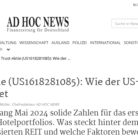
BL
HALTUNG
WISSENSCHAFT
AUSLAND
POLIZEI
INTERNATIONAL
SONSTI
GS
rust-Aktie (US1618281085): Wie der ...
e (US1618281085): Wie der U
et
 Müller,
Chefredakteur AD HOC NEWS
ng Mai 2024 solide Zahlen für das ers
 Hotelportfolios. Was steckt hinter d
sierten REIT und welche Faktoren bewe