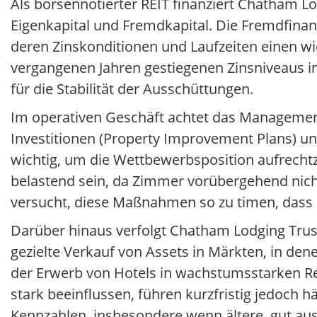
Als börsennotierter REIT finanziert Chatham L
Eigenkapital und Fremdkapital. Die Fremdfinan
deren Zinskonditionen und Laufzeiten einen wi
vergangenen Jahren gestiegenen Zinsniveaus i
für die Stabilität der Ausschüttungen.
Im operativen Geschäft achtet das Managemen
Investitionen (Property Improvement Plans) u
wichtig, um die Wettbewerbsposition aufrechtz
belastend sein, da Zimmer vorübergehend nicht
versucht, diese Maßnahmen so zu timen, dass 
Darüber hinaus verfolgt Chatham Lodging Trust
gezielte Verkauf von Assets in Märkten, in de
der Erwerb von Hotels in wachstumsstarken Re
stark beeinflussen, führen kurzfristig jedoch
Kennzahlen, insbesondere wenn ältere, gut au