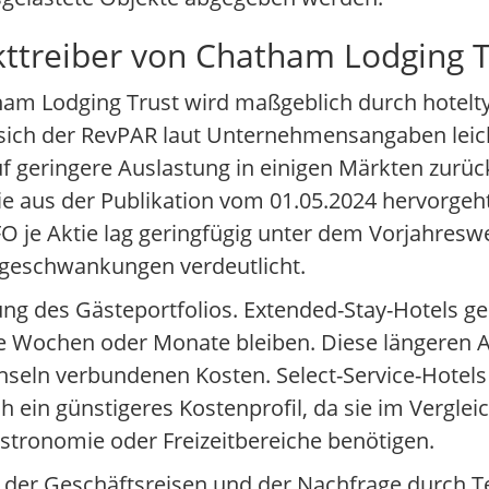
ttreiber von Chatham Lodging T
ham Lodging Trust wird maßgeblich durch hotelt
 sich der RevPAR laut Unternehmensangaben leic
f geringere Auslastung in einigen Märkten zurü
ie aus der Publikation vom 01.05.2024 hervorgeht
FO je Aktie lag geringfügig unter dem Vorjahreswer
geschwankungen verdeutlicht.
ung des Gästeportfolios. Extended-Stay-Hotels ge
re Wochen oder Monate bleiben. Diese längeren A
hseln verbundenen Kosten. Select-Service-Hotels
ein günstigeres Kostenprofil, da sie im Vergleic
stronomie oder Freizeitbereiche benötigen.
 der Geschäftsreisen und der Nachfrage durch T