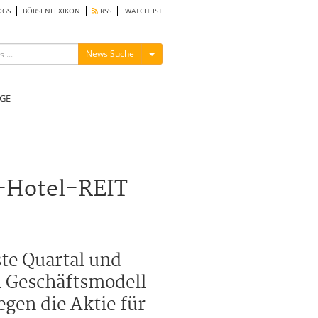
OGS
BÖRSENLEXIKON
RSS
WATCHLIST
Menü ein-/ausblenden
News Suche
GE
S-Hotel-REIT
te Quartal und
em Geschäftsmodell
gen die Aktie für