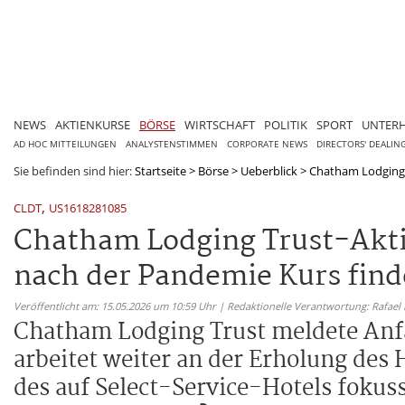
NEWS
AKTIENKURSE
BÖRSE
WIRTSCHAFT
POLITIK
SPORT
UNTER
AD HOC MITTEILUNGEN
ANALYSTENSTIMMEN
CORPORATE NEWS
DIRECTORS' DEALIN
Sie befinden sind hier:
Startseite
>
Börse
>
Ueberblick
>
Chatham Lodging T
,
CLDT
US1618281085
Chatham Lodging Trust-Akti
nach der Pandemie Kurs find
Veröffentlicht am: 15.05.2026 um 10:59 Uhr | Redaktionelle Verantwortung: Rafael
Chatham Lodging Trust meldete Anfa
arbeitet weiter an der Erholung des
des auf Select-Service-Hotels fokus