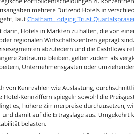
ategische Portfolioentscheidungen zu konzentrier
ensangaben mehrere Dutzend Hotels in verschie
geht, laut
Chatham Lodging Trust Quartalspräsen
 darin, Hotels in Märkten zu halten, die von eine
oder regionalen Wirtschaftszentren geprägt sind
reisesegmenten abzufedern und die Cashflows rela
ängere Zeiträume bleiben, gelten zudem als verg
tarbeitern, Unternehmensgästen oder umziehende
 von Kennzahlen wie Auslastung, durchschnittl
 Hotel-Kennziffern spiegeln sowohl die Preisgest
lingt es, höhere Zimmerpreise durchzusetzen, wir
r und damit auf die Ertragslage aus. Umgekehrt
bilität belasten.