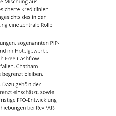
ine Mischung aus
icherte Kreditlinien,
ngesichts des in den
g eine zentrale Rolle
rungen, sogenannten PIP-
sind im Hotelgewerbe
ch Free-Cashflow-
nfallen. Chatham
 begrenzt bleiben.
. Dazu gehört der
renzt einschätzt, sowie
ristige FFO-Entwicklung
schiebungen bei RevPAR-