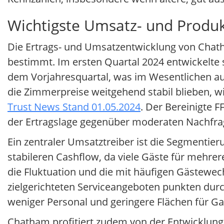
Wichtigste Umsatz- und Produk
Die Ertrags- und Umsatzentwicklung von Chat
bestimmt. Im ersten Quartal 2024 entwickelte
dem Vorjahresquartal, was im Wesentlichen au
die Zimmerpreise weitgehend stabil blieben, w
Trust News Stand 01.05.2024
. Der Bereinigte F
der Ertragslage gegenüber moderaten Nachfra
Ein zentraler Umsatztreiber ist die Segmentier
stabileren Cashflow, da viele Gäste für mehre
die Fluktuation und die mit häufigen Gästewec
zielgerichteten Serviceangeboten punkten durch 
weniger Personal und geringere Flächen für Ga
Chatham profitiert zudem von der Entwicklung