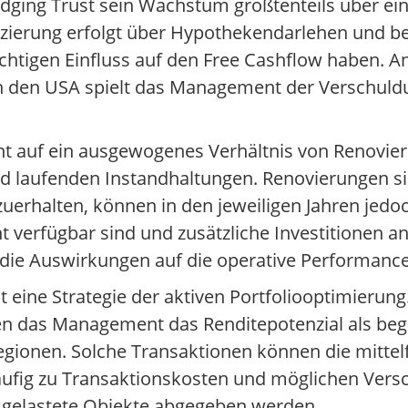
odging Trust sein Wachstum größtenteils über e
zierung erfolgt über Hypothekendarlehen und bes
chtigen Einfluss auf den Free Cashflow haben. A
n den USA spielt das Management der Verschuldun
t auf ein ausgewogenes Verhältnis von Renovie
nd laufenden Instandhaltungen. Renovierungen 
uerhalten, können in den jeweiligen Jahren jedo
 verfügbar sind und zusätzliche Investitionen a
die Auswirkungen auf die operative Performance
 eine Strategie der aktiven Portfoliooptimierung
nen das Management das Renditepotenzial als beg
gionen. Solche Transaktionen können die mittelf
 häufig zu Transaktionskosten und möglichen Ver
sgelastete Objekte abgegeben werden.