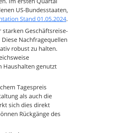
en. Im ersten Quartal
denen US-Bundesstaaten,
tation Stand 01.05.2024
.
r starken Geschäftsreise-
. Diese Nachfragequellen
tiv robust zu halten.
leichsweise
n Haushalten genutzt
ichem Tagespreis
altung als auch die
kt sich dies direkt
 können Rückgänge des