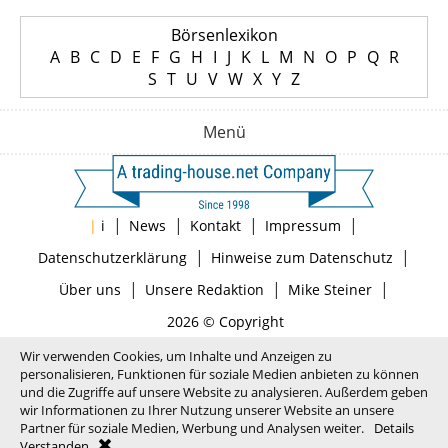
Börsenlexikon
A
B
C
D
E
F
G
H
I
J
K
L
M
N
O
P
Q
R
S
T
U
V
W
X
Y
Z
Menü
|
|
|
|
|
i
News
Kontakt
Impressum
|
|
Datenschutzerklärung
Hinweise zum Datenschutz
|
|
|
Über uns
Unsere Redaktion
Mike Steiner
2026 © Copyright
Wir verwenden Cookies, um Inhalte und Anzeigen zu
personalisieren, Funktionen für soziale Medien anbieten zu können
und die Zugriffe auf unsere Website zu analysieren. Außerdem geben
wir Informationen zu Ihrer Nutzung unserer Website an unsere
Partner für soziale Medien, Werbung und Analysen weiter.
Details
Verstanden