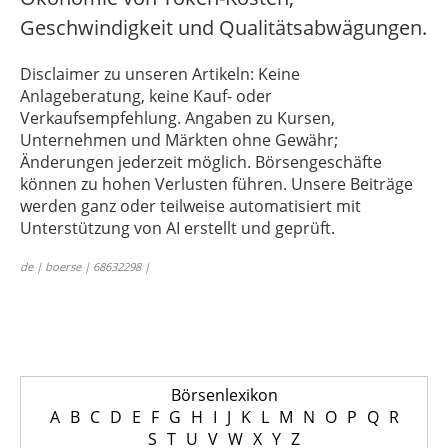
Geschwindigkeit und Qualitätsabwägungen.
Disclaimer zu unseren Artikeln: Keine
Anlageberatung, keine Kauf- oder
Verkaufsempfehlung. Angaben zu Kursen,
Unternehmen und Märkten ohne Gewähr;
Änderungen jederzeit möglich. Börsengeschäfte
können zu hohen Verlusten führen. Unsere Beiträge
werden ganz oder teilweise automatisiert mit
Unterstützung von AI erstellt und geprüft.
de | boerse | 68632298 |
Börsenlexikon
A
B
C
D
E
F
G
H
I
J
K
L
M
N
O
P
Q
R
S
T
U
V
W
X
Y
Z