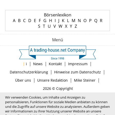
Börsenlexikon
A
B
C
D
E
F
G
H
I
J
K
L
M
N
O
P
Q
R
S
T
U
V
W
X
Y
Z
Menü
|
|
|
|
|
i
News
Kontakt
Impressum
|
|
Datenschutzerklärung
Hinweise zum Datenschutz
|
|
|
Über uns
Unsere Redaktion
Mike Steiner
2026 © Copyright
Wir verwenden Cookies, um Inhalte und Anzeigen zu
personalisieren, Funktionen für soziale Medien anbieten zu können
und die Zugriffe auf unsere Website zu analysieren. Außerdem geben
wir Informationen zu Ihrer Nutzung unserer Website an unsere