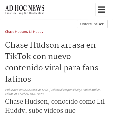
Unterrubriken
,
Chase Hudson
Lil Huddy
Chase Hudson arrasa en
TikTok con nuevo
contenido viral para fans
latinos
Published on 05/05/2026 at 17:06 | Editorial responsibility: Rafael Müller,
Editor-in-Chief AD HOC NEWS
Chase Hudson, conocido como Lil
Huddy, sube videos que