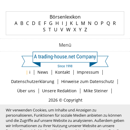
Börsenlexikon
A
B
C
D
E
F
G
H
I
J
K
L
M
N
O
P
Q
R
S
T
U
V
W
X
Y
Z
Menü
|
|
|
|
|
i
News
Kontakt
Impressum
|
|
Datenschutzerklärung
Hinweise zum Datenschutz
|
|
|
Über uns
Unsere Redaktion
Mike Steiner
2026 © Copyright
Wir verwenden Cookies, um Inhalte und Anzeigen zu
personalisieren, Funktionen für soziale Medien anbieten zu können
und die Zugriffe auf unsere Website zu analysieren. Außerdem geben
wir Informationen zu Ihrer Nutzung unserer Website an unsere