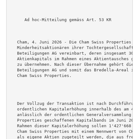
      Ad hoc-Mitteilung gemäss Art. 53 KR

   Cham, 4. Juni 2026 - Die Cham Swiss Properties AG 
   Minderheitsaktionären ihrer Tochtergesellschaft Br
   Beteiligungen AG vereinbart, deren insgesamt 30.9%
   Aktienkapitals im Rahmen eines Aktientausches geg
   zu übernehmen. Nach dieser Übernahme gehört die Br
   Beteiligungen AG und somit das Bredella-Areal in 
   Cham Swiss Properties.

   Der Vollzug der Transaktion ist nach Durchführung 
   ordentlichen Kapitalerhöhung innerhalb des am 4. M
   anlässlich der ordentlichen Generalversammlung der
   Properties geschaffenen Kapitalbands im Juni 2026 
   Rahmen dieser Kapitalerhöhung sollen 1'427'668 Na
   Cham Swiss Properties mit einem Nennwert von CHF 
   als eigene Aktien zugeteilt werden, die aus frei v