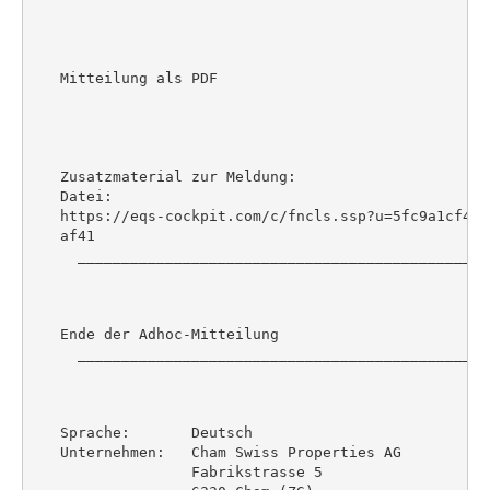
   Mitteilung als PDF

   Zusatzmaterial zur Meldung:

   Datei:

   https://eqs-cockpit.com/c/fncls.ssp?u=5fc9a1cf43a
   af41

     _______________________________________________
   Ende der Adhoc-Mitteilung

     _______________________________________________
   Sprache:       Deutsch

   Unternehmen:   Cham Swiss Properties AG

                  Fabrikstrasse 5
