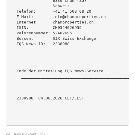
                  6330 Cham (ZG)

                  Schweiz

   Telefon:       +41 41 508 08 20

   E-Mail:        info@champroperties.ch

   Internet:      champroperties.ch

   ISIN:          CH0524026959

   Valorennummer: 52402695

   Börsen:        SIX Swiss Exchange

   EQS News ID:   2338988

   Ende der Mitteilung EQS News-Service

     _______________________________________________
   2338988  04.06.2026 CET/CEST

de | boerse | 69480577 |