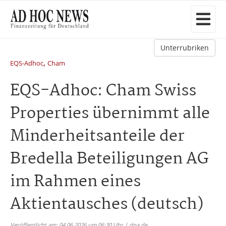
Unterrubriken
,
EQS-Adhoc
Cham
EQS-Adhoc: Cham Swiss
Properties übernimmt alle
Minderheitsanteile der
Bredella Beteiligungen AG
im Rahmen eines
Aktientausches (deutsch)
Veröffentlicht am: 04.06.2026 um 06:30 Uhr | dpa.de