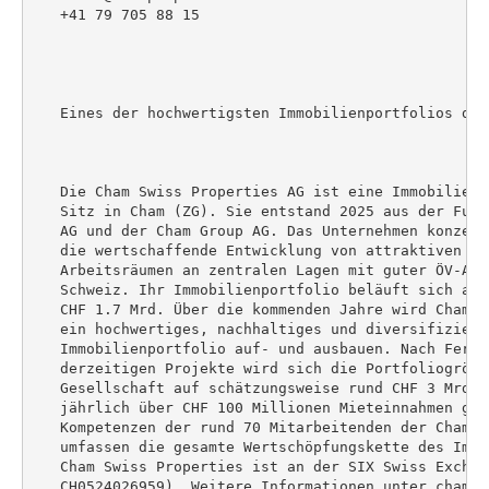
   +41 79 705 88 15

   Eines der hochwertigsten Immobilienportfolios der 
   Die Cham Swiss Properties AG ist eine Immobilieng
   Sitz in Cham (ZG). Sie entstand 2025 aus der Fusi
   AG und der Cham Group AG. Das Unternehmen konzent
   die wertschaffende Entwicklung von attraktiven Leb
   Arbeitsräumen an zentralen Lagen mit guter ÖV-Anb
   Schweiz. Ihr Immobilienportfolio beläuft sich auf 
   CHF 1.7 Mrd. Über die kommenden Jahre wird Cham S
   ein hochwertiges, nachhaltiges und diversifizierte
   Immobilienportfolio auf- und ausbauen. Nach Ferti
   derzeitigen Projekte wird sich die Portfoliogrösse
   Gesellschaft auf schätzungsweise rund CHF 3 Mrd. 
   jährlich über CHF 100 Millionen Mieteinnahmen gene
   Kompetenzen der rund 70 Mitarbeitenden der Cham S
   umfassen die gesamte Wertschöpfungskette des Immo
   Cham Swiss Properties ist an der SIX Swiss Exchan
   CH0524026959). Weitere Informationen unter champro