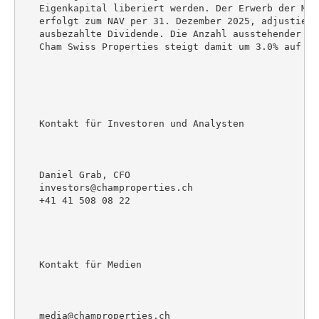
   Eigenkapital liberiert werden. Der Erwerb der Min
   erfolgt zum NAV per 31. Dezember 2025, adjustiert
   ausbezahlte Dividende. Die Anzahl ausstehender Na
   Cham Swiss Properties steigt damit um 3.0% auf 48'
   Kontakt für Investoren und Analysten

   Daniel Grab, CFO

   investors@champroperties.ch

   +41 41 508 08 22

   Kontakt für Medien

   media@champroperties.ch
