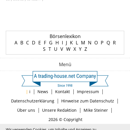
Börsenlexikon
A
B
C
D
E
F
G
H
I
J
K
L
M
N
O
P
Q
R
S
T
U
V
W
X
Y
Z
Menü
|
|
|
|
|
i
News
Kontakt
Impressum
|
|
Datenschutzerklärung
Hinweise zum Datenschutz
|
|
|
Über uns
Unsere Redaktion
Mike Steiner
2026 © Copyright
Wir verwenden Cookies, um Inhalte und Anzeigen zu