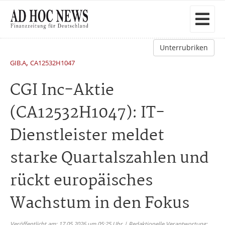
Unterrubriken
,
GIB.A
CA12532H1047
CGI Inc-Aktie
(CA12532H1047): IT-
Dienstleister meldet
starke Quartalszahlen und
rückt europäisches
Wachstum in den Fokus
Veröffentlicht am: 17.05.2026 um 05:25 Uhr | Redaktionelle Verantwortung: