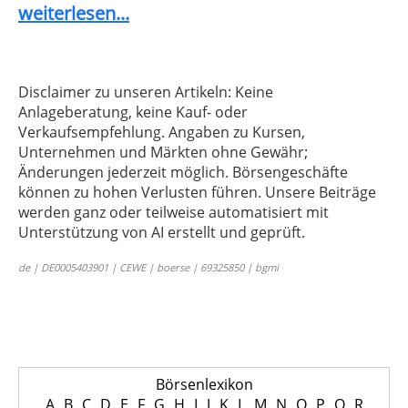
weiterlesen...
Disclaimer zu unseren Artikeln: Keine
Anlageberatung, keine Kauf- oder
Verkaufsempfehlung. Angaben zu Kursen,
Unternehmen und Märkten ohne Gewähr;
Änderungen jederzeit möglich. Börsengeschäfte
können zu hohen Verlusten führen. Unsere Beiträge
werden ganz oder teilweise automatisiert mit
Unterstützung von AI erstellt und geprüft.
de | DE0005403901 | CEWE | boerse | 69325850 | bgmi
Börsenlexikon
A
B
C
D
E
F
G
H
I
J
K
L
M
N
O
P
Q
R