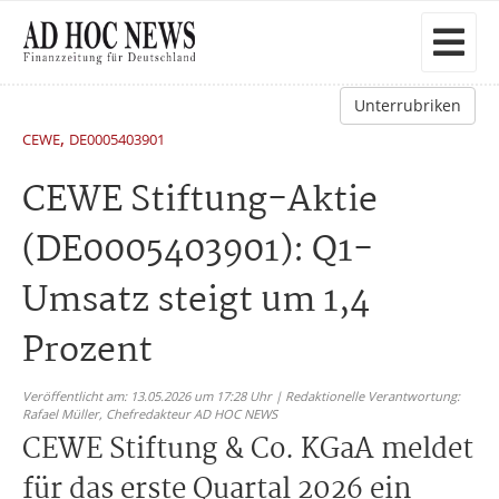
Unterrubriken
,
CEWE
DE0005403901
CEWE Stiftung-Aktie
(DE0005403901): Q1-
Umsatz steigt um 1,4
Prozent
Veröffentlicht am: 13.05.2026 um 17:28 Uhr | Redaktionelle Verantwortung:
Rafael Müller,
Chefredakteur AD HOC NEWS
CEWE Stiftung & Co. KGaA meldet
für das erste Quartal 2026 ein