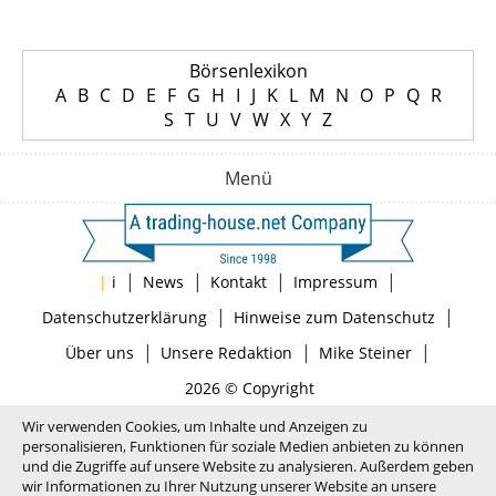
Börsenlexikon
A
B
C
D
E
F
G
H
I
J
K
L
M
N
O
P
Q
R
S
T
U
V
W
X
Y
Z
Menü
|
|
|
|
|
i
News
Kontakt
Impressum
|
|
Datenschutzerklärung
Hinweise zum Datenschutz
|
|
|
Über uns
Unsere Redaktion
Mike Steiner
2026 © Copyright
Wir verwenden Cookies, um Inhalte und Anzeigen zu
personalisieren, Funktionen für soziale Medien anbieten zu können
und die Zugriffe auf unsere Website zu analysieren. Außerdem geben
wir Informationen zu Ihrer Nutzung unserer Website an unsere