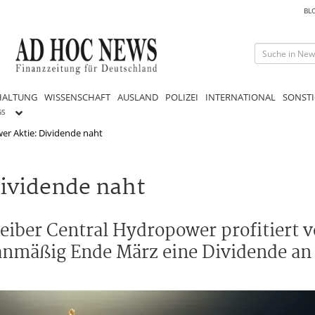
BL
HALTUNG
WISSENSCHAFT
AUSLAND
POLIZEI
INTERNATIONAL
SONSTI
GS
er Aktie: Dividende naht
ividende naht
iber Central Hydropower profitiert v
nmäßig Ende März eine Dividende an 