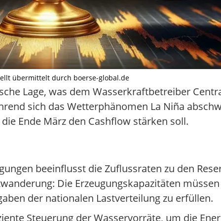
tellt übermittelt durch boerse-global.de
ogische Lage, was dem Wasserkraftbetreiber Cent
ährend sich das Wetterphänomen La Niña abschwä
die Ende März den Cashflow stärken soll.
ungen beeinflusst die Zuflussraten zu den Reser
atwanderung: Die Erzeugungskapazitäten müssen 
en der nationalen Lastverteilung zu erfüllen.
iziente Steuerung der Wasservorräte, um die Ene