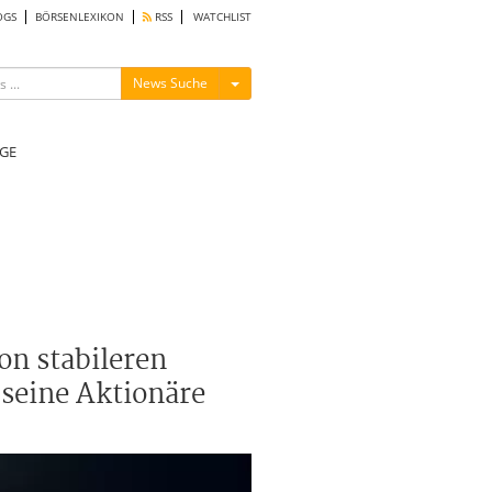
OGS
BÖRSENLEXIKON
RSS
WATCHLIST
Menü ein-/ausblenden
News Suche
GE
on stabileren
seine Aktionäre