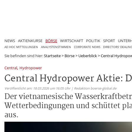
NEWS
AKTIENKURSE
BÖRSE
WIRTSCHAFT
POLITIK
SPORT
UNTER
AD HOC MITTEILUNGEN
ANALYSTENSTIMMEN
CORPORATE NEWS
DIRECTORS' DEALIN
Sie befinden sind hier:
Startseite
>
Börse
>
Ueberblick
>
Central Hydropow
,
Central
Hydropower
Central Hydropower Aktie: D
Veröffentlicht am: 18.03.2026 um 16:05 Uhr | Redaktion boerse-global.de
Der vietnamesische Wasserkraftbetre
Wetterbedingungen und schüttet pla
aus.