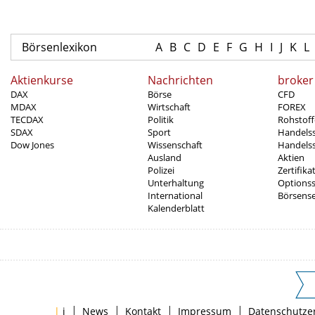
Börsenlexikon
A
B
C
D
E
F
G
H
I
J
K
L
Aktienkurse
Nachrichten
broker
DAX
Börse
CFD
MDAX
Wirtschaft
FOREX
TECDAX
Politik
Rohstoff
SDAX
Sport
Handels
Dow Jones
Wissenschaft
Handelss
Ausland
Aktien
Polizei
Zertifika
Unterhaltung
Options
International
Börsens
Kalenderblatt
|
|
|
|
|
i
News
Kontakt
Impressum
Datenschutze