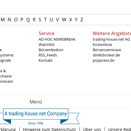
M
N
O
P
Q
R
S
T
U
V
W
X
Y
Z
Service
Weitere Angebot
AD HOC NEWSBREAK
trading-house.net AG
Watchlist
Kostenlose
e
Börsenlexikon
Börsenseminare
systeme
RSS_Feeds
direktbroker.de
ignale
Kontakt
poppress.de
te &
scheine
eminare
Menü
|
|
|
rklärung
Hinweise zum Datenschutz
Über uns
Unsere Red